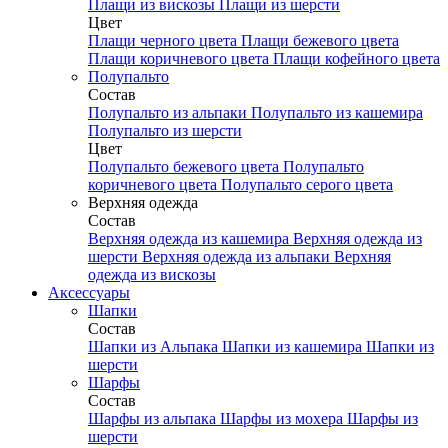
Плащи из вискозы
Плащи из шерсти
Цвет
Плащи черного цвета
Плащи бежевого цвета
Плащи коричневого цвета
Плащи кофейного цвета
Полупальто
Состав
Полупальто из альпаки
Полупальто из кашемира
Полупальто из шерсти
Цвет
Полупальто бежевого цвета
Полупальто
коричневого цвета
Полупальто серого цвета
Верхняя одежда
Состав
Верхняя одежда из кашемира
Верхняя одежда из
шерсти
Верхняя одежда из альпаки
Верхняя
одежда из вискозы
Аксесcуары
Шапки
Состав
Шапки из Альпака
Шапки из кашемира
Шапки из
шерсти
Шарфы
Состав
Шарфы из альпака
Шарфы из мохера
Шарфы из
шерсти