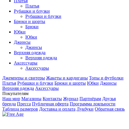
Платья
Платья
Рубашки и блузки
Рубашки и блузки
Брюки и шорты
Брюки
Юбки
Юбки
Джинсы
Джинсы
Верхняя одежда
Верхняя одежда
Аксесcуары
Аксесcуары
Джемперы и свитеры
Жакеты и кардиганы
Топы и футболки
Платья
Рубашки и блузки
Брюки и шорты
Юбки
Джинсы
Верхняя одежда
Аксесcуары
Покупателям
Наш мир
Магазины
Контакты
Журнал
Партнёрам
Друзья
бренда
Пресса
Публичная оферта
Программа лояльности
Таблица размеров
Доставка и оплата
Лукбуки
Обратная связь