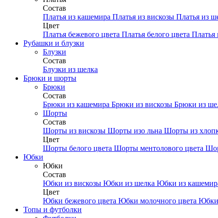
Состав
Платья из кашемира
Платья из вискозы
Платья из ш
Цвет
Платья бежевого цвета
Платья белого цвета
Платья 
Рубашки и блузки
Блузки
Состав
Блузки из шелка
Брюки и шорты
Брюки
Состав
Брюки из кашемира
Брюки из вискозы
Брюки из ш
Шорты
Состав
Шорты из вискозы
Шорты изо льна
Шорты из хлоп
Цвет
Шорты белого цвета
Шорты ментолового цвета
Шор
Юбки
Юбки
Состав
Юбки из вискозы
Юбки из шелка
Юбки из кашеми
Цвет
Юбки бежевого цвета
Юбки молочного цвета
Юбки
Топы и футболки