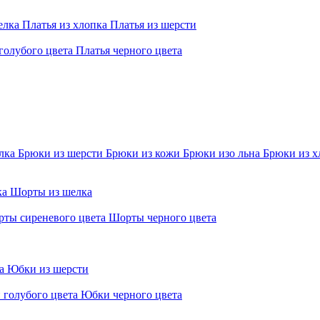
елка
Платья из хлопка
Платья из шерсти
голубого цвета
Платья черного цвета
елка
Брюки из шерсти
Брюки из кожи
Брюки изо льна
Брюки из х
ка
Шорты из шелка
ты сиреневого цвета
Шорты черного цвета
ра
Юбки из шерсти
 голубого цвета
Юбки черного цвета