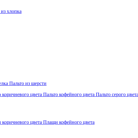
из хлопка
елка
Пальто из шерсти
о коричневого цвета
Пальто кофейного цвета
Пальто серого цвет
 коричневого цвета
Плащи кофейного цвета