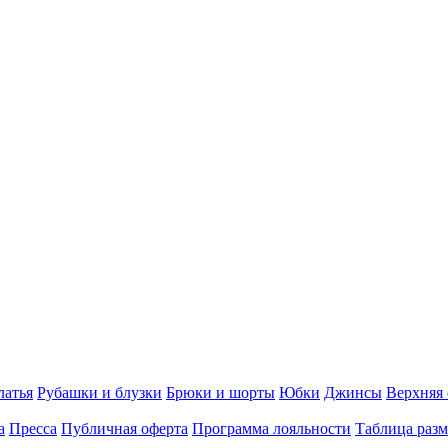
латья
Рубашки и блузки
Брюки и шорты
Юбки
Джинсы
Верхняя
а
Пресса
Публичная оферта
Программа лояльности
Таблица разм