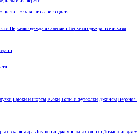
лупальто из шерсти
о цвета
Полупальто серого цвета
ерсти
Верхняя одежда из альпаки
Верхняя одежда из вискозы
ерсти
сти
лузки
Брюки и шорты
Юбки
Топы и футболки
Джинсы
Верхняя
ры из кашемира
Домашние джемперы из хлопка
Домашние джем