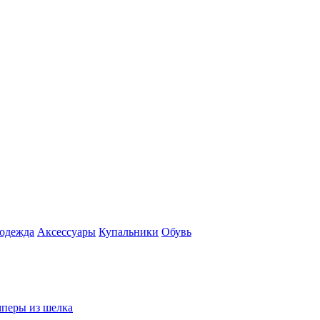
 одежда
Аксесcуары
Купальники
Обувь
перы из шелка