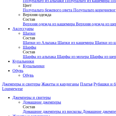
Полупальто из альпаки
Полупальто из кашемира
По
Цвет
Полупальто бежевого цвета
Полупальто коричневог
Верхняя одежда
Состав
Верхняя одежда из кашемира
Верхняя одежда из ш
Аксесcуары
Шапки
Состав
Шапки из Альпака
Шапки из кашемира
Шапки из ш
Шарфы
Состав
Шарфы из альпака
Шарфы из мохера
Шарфы из шер
Купальники
Купальники
Обувь
Обувь
Джемперы и свитеры
Жакеты и кардиганы
Платья
Рубашки и б
Loungewear
Джемперы и свитеры
Домашние джемперы
Состав
Домашние джемперы из вискозы
Домашние джемпе