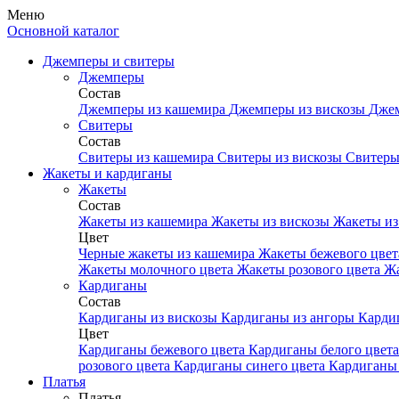
Меню
Основной каталог
Джемперы и свитеры
Джемперы
Состав
Джемперы из кашемира
Джемперы из вискозы
Джем
Свитеры
Состав
Свитеры из кашемира
Свитеры из вискозы
Свитеры
Жакеты и кардиганы
Жакеты
Состав
Жакеты из кашемира
Жакеты из вискозы
Жакеты из
Цвет
Черные жакеты из кашемира
Жакеты бежевого цве
Жакеты молочного цвета
Жакеты розового цвета
Жа
Кардиганы
Состав
Кардиганы из вискозы
Кардиганы из ангоры
Карди
Цвет
Кардиганы бежевого цвета
Кардиганы белого цвет
розового цвета
Кардиганы синего цвета
Кардиганы 
Платья
Платья