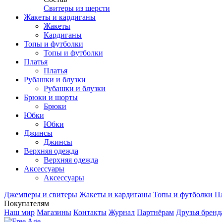
Свитеры из шерсти
Жакеты и кардиганы
Жакеты
Кардиганы
Топы и футболки
Топы и футболки
Платья
Платья
Рубашки и блузки
Рубашки и блузки
Брюки и шорты
Брюки
Юбки
Юбки
Джинсы
Джинсы
Верхняя одежда
Верхняя одежда
Аксесcуары
Аксесcуары
Джемперы и свитеры
Жакеты и кардиганы
Топы и футболки
П
Покупателям
Наш мир
Магазины
Контакты
Журнал
Партнёрам
Друзья бренд