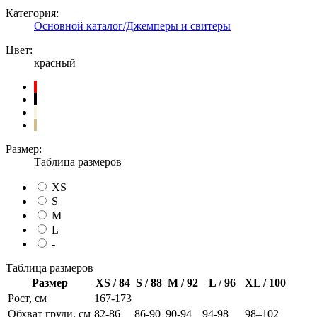
Категория:
Основной каталог/Джемперы и свитеры
Цвет:
красный
Размер:
Таблица размеров
XS
S
M
L
-
Таблица размеров
Размер
XS / 84
S / 88
M / 92
L / 96
XL / 100
Рост, см
167-173
Обхват груди, см
82-86
86-90
90-94
94-98
98–102