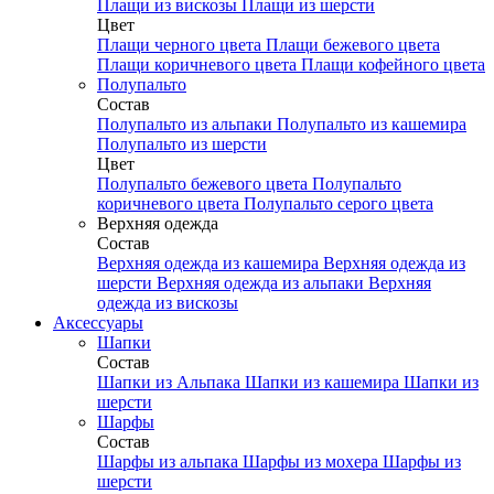
Плащи из вискозы
Плащи из шерсти
Цвет
Плащи черного цвета
Плащи бежевого цвета
Плащи коричневого цвета
Плащи кофейного цвета
Полупальто
Состав
Полупальто из альпаки
Полупальто из кашемира
Полупальто из шерсти
Цвет
Полупальто бежевого цвета
Полупальто
коричневого цвета
Полупальто серого цвета
Верхняя одежда
Состав
Верхняя одежда из кашемира
Верхняя одежда из
шерсти
Верхняя одежда из альпаки
Верхняя
одежда из вискозы
Аксесcуары
Шапки
Состав
Шапки из Альпака
Шапки из кашемира
Шапки из
шерсти
Шарфы
Состав
Шарфы из альпака
Шарфы из мохера
Шарфы из
шерсти