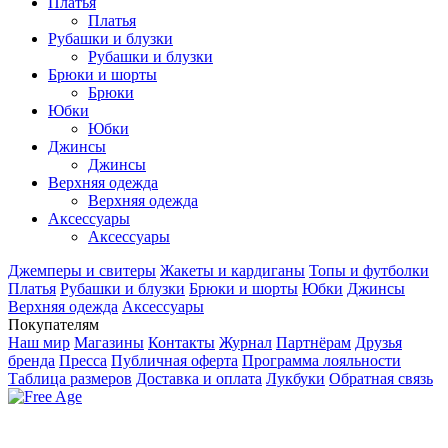
Платья
Платья
Рубашки и блузки
Рубашки и блузки
Брюки и шорты
Брюки
Юбки
Юбки
Джинсы
Джинсы
Верхняя одежда
Верхняя одежда
Аксесcуары
Аксесcуары
Джемперы и свитеры
Жакеты и кардиганы
Топы и футболки
Платья
Рубашки и блузки
Брюки и шорты
Юбки
Джинсы
Верхняя одежда
Аксесcуары
Покупателям
Наш мир
Магазины
Контакты
Журнал
Партнёрам
Друзья
бренда
Пресса
Публичная оферта
Программа лояльности
Таблица размеров
Доставка и оплата
Лукбуки
Обратная связь