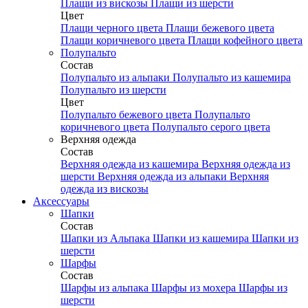
Плащи из вискозы
Плащи из шерсти
Цвет
Плащи черного цвета
Плащи бежевого цвета
Плащи коричневого цвета
Плащи кофейного цвета
Полупальто
Состав
Полупальто из альпаки
Полупальто из кашемира
Полупальто из шерсти
Цвет
Полупальто бежевого цвета
Полупальто
коричневого цвета
Полупальто серого цвета
Верхняя одежда
Состав
Верхняя одежда из кашемира
Верхняя одежда из
шерсти
Верхняя одежда из альпаки
Верхняя
одежда из вискозы
Аксесcуары
Шапки
Состав
Шапки из Альпака
Шапки из кашемира
Шапки из
шерсти
Шарфы
Состав
Шарфы из альпака
Шарфы из мохера
Шарфы из
шерсти