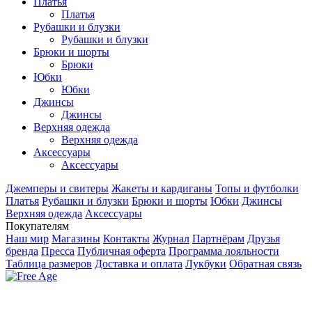
Платья
Платья
Рубашки и блузки
Рубашки и блузки
Брюки и шорты
Брюки
Юбки
Юбки
Джинсы
Джинсы
Верхняя одежда
Верхняя одежда
Аксесcуары
Аксесcуары
Джемперы и свитеры
Жакеты и кардиганы
Топы и футболки
Платья
Рубашки и блузки
Брюки и шорты
Юбки
Джинсы
Верхняя одежда
Аксесcуары
Покупателям
Наш мир
Магазины
Контакты
Журнал
Партнёрам
Друзья
бренда
Пресса
Публичная оферта
Программа лояльности
Таблица размеров
Доставка и оплата
Лукбуки
Обратная связь