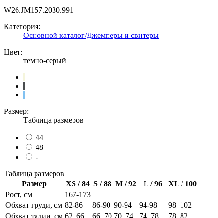
W26.JM157.2030.991
Категория:
Основной каталог/Джемперы и свитеры
Цвет:
темно-серый
Размер:
Таблица размеров
44
48
-
Таблица размеров
Размер
XS / 84
S / 88
M / 92
L / 96
XL / 100
Рост, см
167-173
Обхват груди, см
82-86
86-90
90-94
94-98
98–102
Обхват талии, см
62–66
66–70
70–74
74–78
78–82