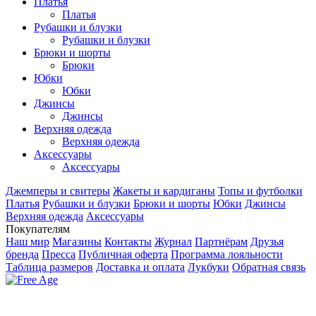
Платья
Платья
Рубашки и блузки
Рубашки и блузки
Брюки и шорты
Брюки
Юбки
Юбки
Джинсы
Джинсы
Верхняя одежда
Верхняя одежда
Аксесcуары
Аксесcуары
Джемперы и свитеры
Жакеты и кардиганы
Топы и футболки
Платья
Рубашки и блузки
Брюки и шорты
Юбки
Джинсы
Верхняя одежда
Аксесcуары
Покупателям
Наш мир
Магазины
Контакты
Журнал
Партнёрам
Друзья
бренда
Пресса
Публичная оферта
Программа лояльности
Таблица размеров
Доставка и оплата
Лукбуки
Обратная связь