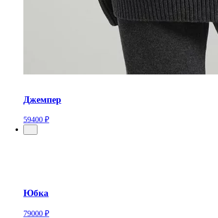
Джемпер
59400 ₽
Юбка
79000 ₽