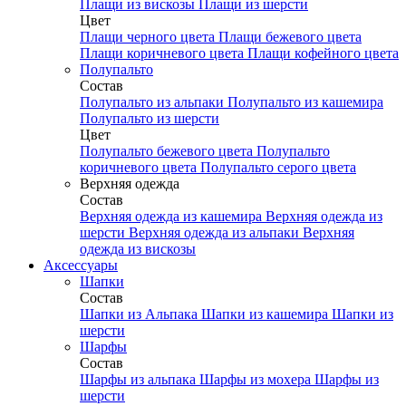
Плащи из вискозы
Плащи из шерсти
Цвет
Плащи черного цвета
Плащи бежевого цвета
Плащи коричневого цвета
Плащи кофейного цвета
Полупальто
Состав
Полупальто из альпаки
Полупальто из кашемира
Полупальто из шерсти
Цвет
Полупальто бежевого цвета
Полупальто
коричневого цвета
Полупальто серого цвета
Верхняя одежда
Состав
Верхняя одежда из кашемира
Верхняя одежда из
шерсти
Верхняя одежда из альпаки
Верхняя
одежда из вискозы
Аксесcуары
Шапки
Состав
Шапки из Альпака
Шапки из кашемира
Шапки из
шерсти
Шарфы
Состав
Шарфы из альпака
Шарфы из мохера
Шарфы из
шерсти