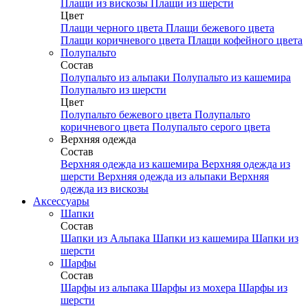
Плащи из вискозы
Плащи из шерсти
Цвет
Плащи черного цвета
Плащи бежевого цвета
Плащи коричневого цвета
Плащи кофейного цвета
Полупальто
Состав
Полупальто из альпаки
Полупальто из кашемира
Полупальто из шерсти
Цвет
Полупальто бежевого цвета
Полупальто
коричневого цвета
Полупальто серого цвета
Верхняя одежда
Состав
Верхняя одежда из кашемира
Верхняя одежда из
шерсти
Верхняя одежда из альпаки
Верхняя
одежда из вискозы
Аксесcуары
Шапки
Состав
Шапки из Альпака
Шапки из кашемира
Шапки из
шерсти
Шарфы
Состав
Шарфы из альпака
Шарфы из мохера
Шарфы из
шерсти