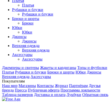
Платья
Платья
Рубашки и блузки
Рубашки и блузки
Брюки и шорты
Брюки
Юбки
Юбки
Джинсы
Джинсы
Верхняя одежда
Верхняя одежда
Аксесcуары
Аксесcуары
Джемперы и свитеры
Жакеты и кардиганы
Топы и футболки
Платья
Рубашки и блузки
Брюки и шорты
Юбки
Джинсы
Верхняя одежда
Аксесcуары
Покупателям
Наш мир
Магазины
Контакты
Журнал
Партнёрам
Друзья
бренда
Пресса
Публичная оферта
Программа лояльности
Таблица размеров
Доставка и оплата
Лукбуки
Обратная связь