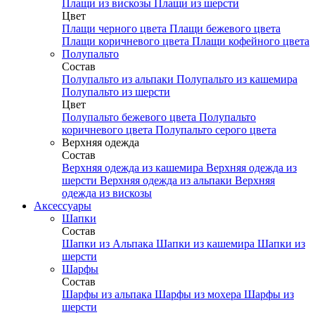
Плащи из вискозы
Плащи из шерсти
Цвет
Плащи черного цвета
Плащи бежевого цвета
Плащи коричневого цвета
Плащи кофейного цвета
Полупальто
Состав
Полупальто из альпаки
Полупальто из кашемира
Полупальто из шерсти
Цвет
Полупальто бежевого цвета
Полупальто
коричневого цвета
Полупальто серого цвета
Верхняя одежда
Состав
Верхняя одежда из кашемира
Верхняя одежда из
шерсти
Верхняя одежда из альпаки
Верхняя
одежда из вискозы
Аксесcуары
Шапки
Состав
Шапки из Альпака
Шапки из кашемира
Шапки из
шерсти
Шарфы
Состав
Шарфы из альпака
Шарфы из мохера
Шарфы из
шерсти