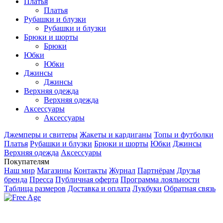
Платья
Платья
Рубашки и блузки
Рубашки и блузки
Брюки и шорты
Брюки
Юбки
Юбки
Джинсы
Джинсы
Верхняя одежда
Верхняя одежда
Аксесcуары
Аксесcуары
Джемперы и свитеры
Жакеты и кардиганы
Топы и футболки
Платья
Рубашки и блузки
Брюки и шорты
Юбки
Джинсы
Верхняя одежда
Аксесcуары
Покупателям
Наш мир
Магазины
Контакты
Журнал
Партнёрам
Друзья
бренда
Пресса
Публичная оферта
Программа лояльности
Таблица размеров
Доставка и оплата
Лукбуки
Обратная связь