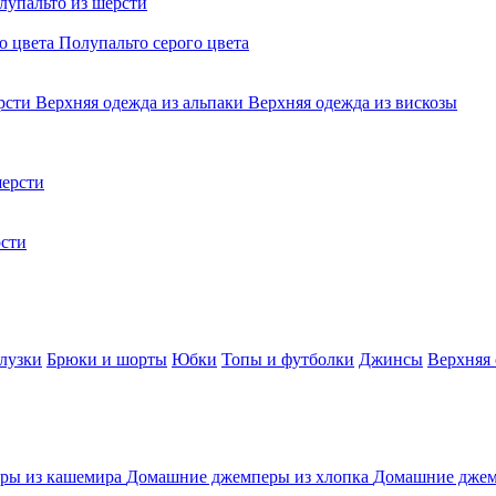
лупальто из шерсти
о цвета
Полупальто серого цвета
ерсти
Верхняя одежда из альпаки
Верхняя одежда из вискозы
ерсти
сти
лузки
Брюки и шорты
Юбки
Топы и футболки
Джинсы
Верхняя
ры из кашемира
Домашние джемперы из хлопка
Домашние джем