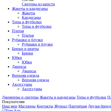
Свитеры из шерсти
Жакеты и кардиганы
Жакеты
Кардиганы
Топы и футболки
Топы и футболки
Платья
Платья
Рубашки и блузки
Рубашки и блузки
Брюки и шорты
Брюки
Юбки
Юбки
Джинсы
Джинсы
Верхняя одежда
Верхняя одежда
Аксесcуары
Аксесcуары
Джемперы и свитеры
Жакеты и кардиганы
Топы и футболки
П
Покупателям
Наш мир
Магазины
Контакты
Журнал
Партнёрам
Друзья бренд