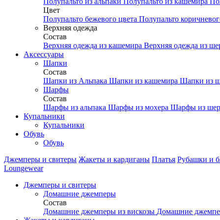
Полупальто из альпаки
Полупальто из кашемира
По
Цвет
Полупальто бежевого цвета
Полупальто коричневог
Верхняя одежда
Состав
Верхняя одежда из кашемира
Верхняя одежда из ш
Аксесcуары
Шапки
Состав
Шапки из Альпака
Шапки из кашемира
Шапки из ш
Шарфы
Состав
Шарфы из альпака
Шарфы из мохера
Шарфы из шер
Купальники
Купальники
Обувь
Обувь
Джемперы и свитеры
Жакеты и кардиганы
Платья
Рубашки и б
Loungewear
Джемперы и свитеры
Домашние джемперы
Состав
Домашние джемперы из вискозы
Домашние джемпе