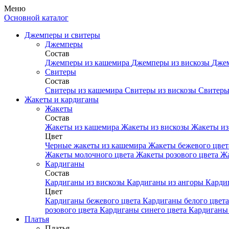
Меню
Основной каталог
Джемперы и свитеры
Джемперы
Состав
Джемперы из кашемира
Джемперы из вискозы
Джем
Свитеры
Состав
Свитеры из кашемира
Свитеры из вискозы
Свитеры
Жакеты и кардиганы
Жакеты
Состав
Жакеты из кашемира
Жакеты из вискозы
Жакеты из
Цвет
Черные жакеты из кашемира
Жакеты бежевого цве
Жакеты молочного цвета
Жакеты розового цвета
Жа
Кардиганы
Состав
Кардиганы из вискозы
Кардиганы из ангоры
Карди
Цвет
Кардиганы бежевого цвета
Кардиганы белого цвет
розового цвета
Кардиганы синего цвета
Кардиганы 
Платья
Платья