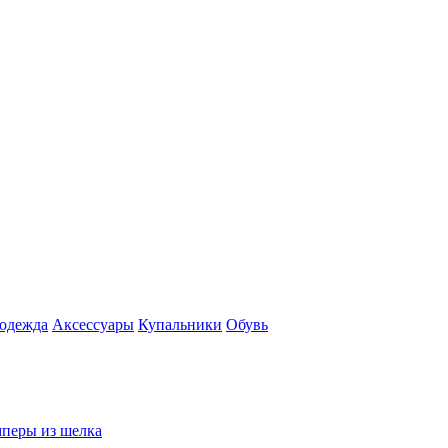
 одежда
Аксесcуары
Купальники
Обувь
перы из шелка