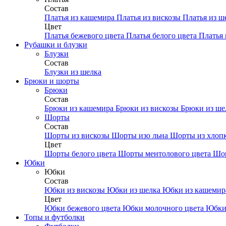
Состав
Платья из кашемира
Платья из вискозы
Платья из ш
Цвет
Платья бежевого цвета
Платья белого цвета
Платья 
Рубашки и блузки
Блузки
Состав
Блузки из шелка
Брюки и шорты
Брюки
Состав
Брюки из кашемира
Брюки из вискозы
Брюки из ш
Шорты
Состав
Шорты из вискозы
Шорты изо льна
Шорты из хлоп
Цвет
Шорты белого цвета
Шорты ментолового цвета
Шор
Юбки
Юбки
Состав
Юбки из вискозы
Юбки из шелка
Юбки из кашеми
Цвет
Юбки бежевого цвета
Юбки молочного цвета
Юбки
Топы и футболки