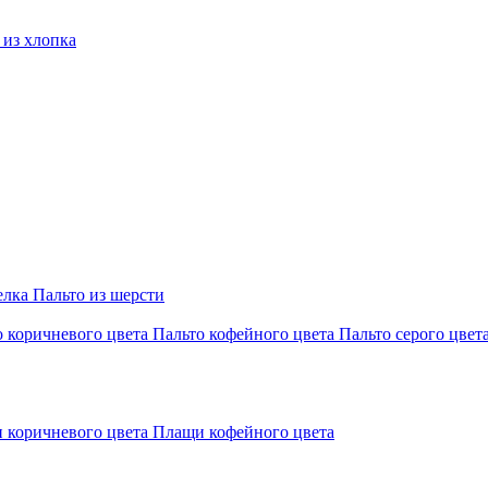
из хлопка
елка
Пальто из шерсти
о коричневого цвета
Пальто кофейного цвета
Пальто серого цвет
 коричневого цвета
Плащи кофейного цвета