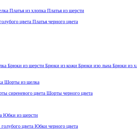
елка
Платья из хлопка
Платья из шерсти
голубого цвета
Платья черного цвета
елка
Брюки из шерсти
Брюки из кожи
Брюки изо льна
Брюки из х
ка
Шорты из шелка
ты сиреневого цвета
Шорты черного цвета
ра
Юбки из шерсти
 голубого цвета
Юбки черного цвета