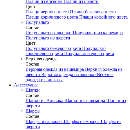
Плащи из вискозы
Плащи из шерсти
Цвет
Плащи черного цвета
Плащи бежевого цвета
Плащи коричневого цвета
Плащи кофейного цвета
Полупальто
Состав
Полупальто из альпаки
Полупальто из кашемира
Полупальто из шерсти
Цвет
Полупальто бежевого цвета
Полупальто
коричневого цвета
Полупальто серого цвета
Верхняя одежда
Состав
Верхняя одежда из кашемира
Верхняя одежда из
шерсти
Верхняя одежда из альпаки
Верхняя
одежда из вискозы
Аксесcуары
Шапки
Состав
Шапки из Альпака
Шапки из кашемира
Шапки из
шерсти
Шарфы
Состав
Шарфы из альпака
Шарфы из мохера
Шарфы из
шерсти