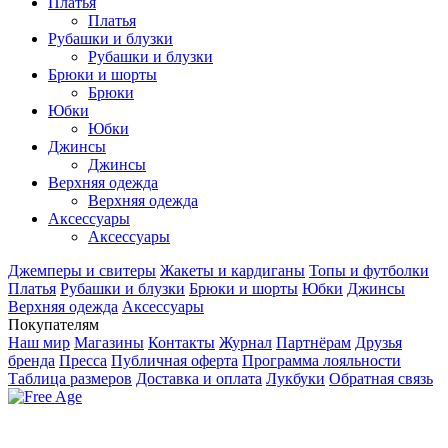
Платья
Платья
Рубашки и блузки
Рубашки и блузки
Брюки и шорты
Брюки
Юбки
Юбки
Джинсы
Джинсы
Верхняя одежда
Верхняя одежда
Аксесcуары
Аксесcуары
Джемперы и свитеры
Жакеты и кардиганы
Топы и футболки
Платья
Рубашки и блузки
Брюки и шорты
Юбки
Джинсы
Верхняя одежда
Аксесcуары
Покупателям
Наш мир
Магазины
Контакты
Журнал
Партнёрам
Друзья
бренда
Пресса
Публичная оферта
Программа лояльности
Таблица размеров
Доставка и оплата
Лукбуки
Обратная связь