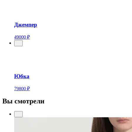
Джемпер
49000 ₽
Юбка
79800 ₽
Вы смотрели