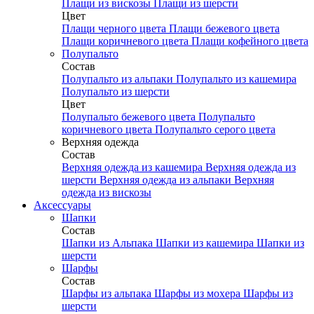
Плащи из вискозы
Плащи из шерсти
Цвет
Плащи черного цвета
Плащи бежевого цвета
Плащи коричневого цвета
Плащи кофейного цвета
Полупальто
Состав
Полупальто из альпаки
Полупальто из кашемира
Полупальто из шерсти
Цвет
Полупальто бежевого цвета
Полупальто
коричневого цвета
Полупальто серого цвета
Верхняя одежда
Состав
Верхняя одежда из кашемира
Верхняя одежда из
шерсти
Верхняя одежда из альпаки
Верхняя
одежда из вискозы
Аксесcуары
Шапки
Состав
Шапки из Альпака
Шапки из кашемира
Шапки из
шерсти
Шарфы
Состав
Шарфы из альпака
Шарфы из мохера
Шарфы из
шерсти