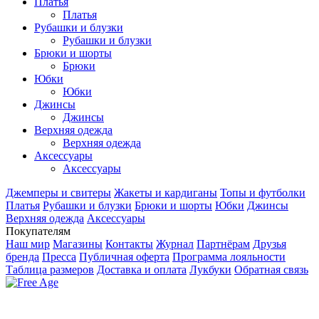
Платья
Платья
Рубашки и блузки
Рубашки и блузки
Брюки и шорты
Брюки
Юбки
Юбки
Джинсы
Джинсы
Верхняя одежда
Верхняя одежда
Аксесcуары
Аксесcуары
Джемперы и свитеры
Жакеты и кардиганы
Топы и футболки
Платья
Рубашки и блузки
Брюки и шорты
Юбки
Джинсы
Верхняя одежда
Аксесcуары
Покупателям
Наш мир
Магазины
Контакты
Журнал
Партнёрам
Друзья
бренда
Пресса
Публичная оферта
Программа лояльности
Таблица размеров
Доставка и оплата
Лукбуки
Обратная связь