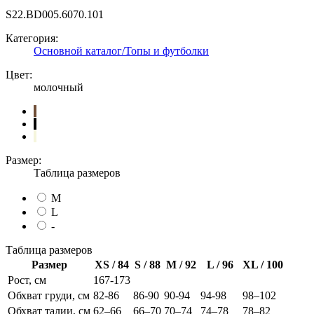
S22.BD005.6070.101
Категория:
Основной каталог/Топы и футболки
Цвет:
молочный
Размер:
Таблица размеров
M
L
-
Таблица размеров
Размер
XS / 84
S / 88
M / 92
L / 96
XL / 100
Рост, см
167-173
Обхват груди, см
82-86
86-90
90-94
94-98
98–102
Обхват талии, см
62–66
66–70
70–74
74–78
78–82