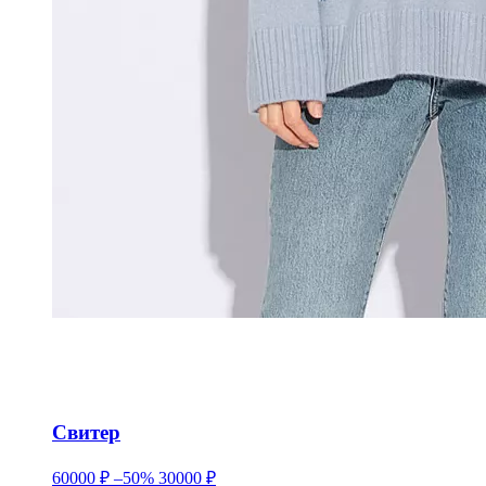
Свитер
60000 ₽
–50%
30000 ₽