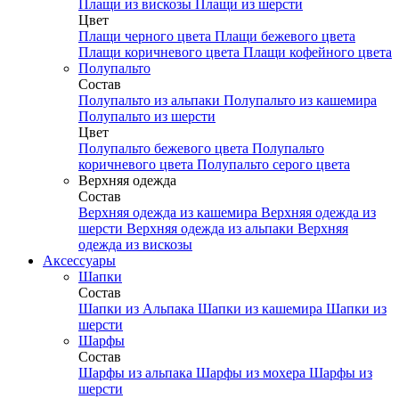
Плащи из вискозы
Плащи из шерсти
Цвет
Плащи черного цвета
Плащи бежевого цвета
Плащи коричневого цвета
Плащи кофейного цвета
Полупальто
Состав
Полупальто из альпаки
Полупальто из кашемира
Полупальто из шерсти
Цвет
Полупальто бежевого цвета
Полупальто
коричневого цвета
Полупальто серого цвета
Верхняя одежда
Состав
Верхняя одежда из кашемира
Верхняя одежда из
шерсти
Верхняя одежда из альпаки
Верхняя
одежда из вискозы
Аксесcуары
Шапки
Состав
Шапки из Альпака
Шапки из кашемира
Шапки из
шерсти
Шарфы
Состав
Шарфы из альпака
Шарфы из мохера
Шарфы из
шерсти