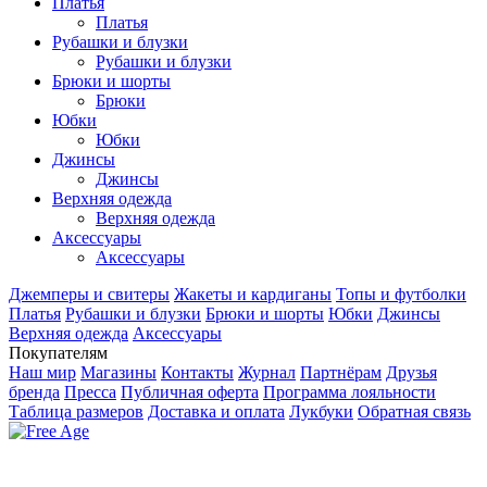
Платья
Платья
Рубашки и блузки
Рубашки и блузки
Брюки и шорты
Брюки
Юбки
Юбки
Джинсы
Джинсы
Верхняя одежда
Верхняя одежда
Аксесcуары
Аксесcуары
Джемперы и свитеры
Жакеты и кардиганы
Топы и футболки
Платья
Рубашки и блузки
Брюки и шорты
Юбки
Джинсы
Верхняя одежда
Аксесcуары
Покупателям
Наш мир
Магазины
Контакты
Журнал
Партнёрам
Друзья
бренда
Пресса
Публичная оферта
Программа лояльности
Таблица размеров
Доставка и оплата
Лукбуки
Обратная связь