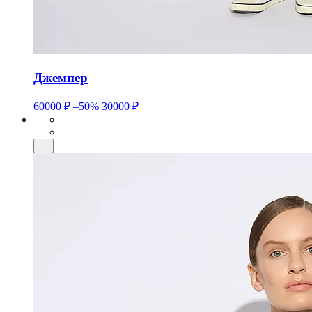
Джемпер
60000 ₽
–50%
30000 ₽