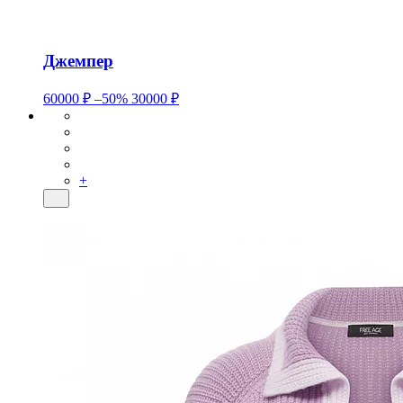
Джемпер
60000 ₽
–50%
30000 ₽
+