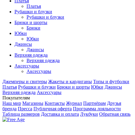
Платья
Платья
Рубашки и блузки
Рубашки и блузки
Брюки и шорты
Брюки
Юбки
Юбки
Джинсы
Джинсы
Верхняя одежда
Верхняя одежда
Аксесcуары
Аксесcуары
Джемперы и свитеры
Жакеты и кардиганы
Топы и футболки
Платья
Рубашки и блузки
Брюки и шорты
Юбки
Джинсы
Верхняя одежда
Аксесcуары
Покупателям
Наш мир
Магазины
Контакты
Журнал
Партнёрам
Друзья
бренда
Пресса
Публичная оферта
Программа лояльности
Таблица размеров
Доставка и оплата
Лукбуки
Обратная связь