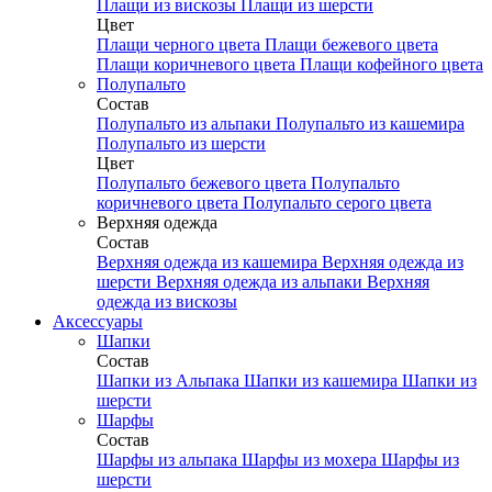
Плащи из вискозы
Плащи из шерсти
Цвет
Плащи черного цвета
Плащи бежевого цвета
Плащи коричневого цвета
Плащи кофейного цвета
Полупальто
Состав
Полупальто из альпаки
Полупальто из кашемира
Полупальто из шерсти
Цвет
Полупальто бежевого цвета
Полупальто
коричневого цвета
Полупальто серого цвета
Верхняя одежда
Состав
Верхняя одежда из кашемира
Верхняя одежда из
шерсти
Верхняя одежда из альпаки
Верхняя
одежда из вискозы
Аксесcуары
Шапки
Состав
Шапки из Альпака
Шапки из кашемира
Шапки из
шерсти
Шарфы
Состав
Шарфы из альпака
Шарфы из мохера
Шарфы из
шерсти