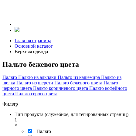
Главная страница
Основной каталог
Верхняя одежда
Пальто бежевого цвета
Пальто
Пальто из альпаки
Пальто из кашемира
Пальто из
шелка
Пальто из шерсти
Пальто бежевого цвета
Пальто
черного цвета
Пальто коричневого цвета
Пальто кофейного
цвета
Пальто серого цвета
Фильтр
Тип продукта (служебное, для тегированных страниц)
1
×
Пальто