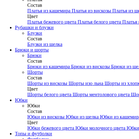
Состав
Платья из кашемира
Платья из вискозы
Платья из ш
Цвет
Платья бежевого цвета
Платья белого цвета
Платья 
Рубашки и блузки
Блузки
Состав
Блузки из шелка
Брюки и шорты
Брюки
Состав
Брюки из кашемира
Брюки из вискозы
Брюки из ш
Шорты
Состав
Шорты из вискозы
Шорты изо льна
Шорты из хлоп
Цвет
Шорты белого цвета
Шорты ментолового цвета
Шор
Юбки
Юбки
Состав
Юбки из вискозы
Юбки из шелка
Юбки из кашеми
Цвет
Юбки бежевого цвета
Юбки молочного цвета
Юбки
Топы и футболки