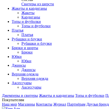
Свитеры из шерсти
Жакеты и кардиганы
Жакеты
Кардиганы
Топы и футболки
Топы и футболки
Платья
Платья
Рубашки и блузки
Рубашки и блузки
Брюки и шорты
Брюки
Юбки
Юбки
Джинсы
Джинсы
Верхняя одежда
Верхняя одежда
Аксесcуары
Аксесcуары
Джемперы и свитеры
Жакеты и кардиганы
Топы и футболки
П
Покупателям
Наш мир
Магазины
Контакты
Журнал
Партнёрам
Друзья бренд