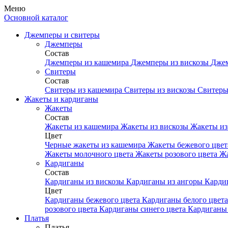
Меню
Основной каталог
Джемперы и свитеры
Джемперы
Состав
Джемперы из кашемира
Джемперы из вискозы
Джем
Свитеры
Состав
Свитеры из кашемира
Свитеры из вискозы
Свитеры
Жакеты и кардиганы
Жакеты
Состав
Жакеты из кашемира
Жакеты из вискозы
Жакеты из
Цвет
Черные жакеты из кашемира
Жакеты бежевого цве
Жакеты молочного цвета
Жакеты розового цвета
Жа
Кардиганы
Состав
Кардиганы из вискозы
Кардиганы из ангоры
Карди
Цвет
Кардиганы бежевого цвета
Кардиганы белого цвет
розового цвета
Кардиганы синего цвета
Кардиганы 
Платья
Платья