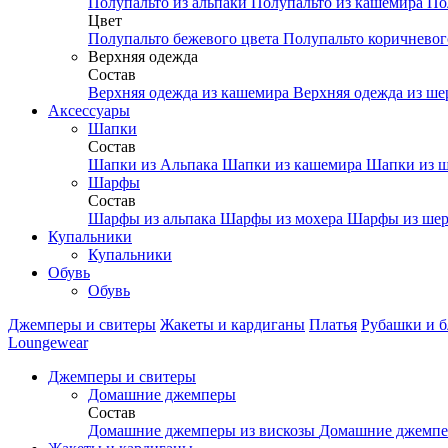
Полупальто из альпаки
Полупальто из кашемира
По
Цвет
Полупальто бежевого цвета
Полупальто коричневог
Верхняя одежда
Состав
Верхняя одежда из кашемира
Верхняя одежда из ш
Аксесcуары
Шапки
Состав
Шапки из Альпака
Шапки из кашемира
Шапки из ш
Шарфы
Состав
Шарфы из альпака
Шарфы из мохера
Шарфы из шер
Купальники
Купальники
Обувь
Обувь
Джемперы и свитеры
Жакеты и кардиганы
Платья
Рубашки и б
Loungewear
Джемперы и свитеры
Домашние джемперы
Состав
Домашние джемперы из вискозы
Домашние джемпе