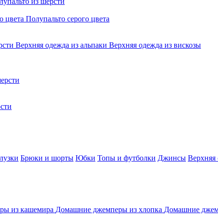
лупальто из шерсти
о цвета
Полупальто серого цвета
ерсти
Верхняя одежда из альпаки
Верхняя одежда из вискозы
ерсти
сти
лузки
Брюки и шорты
Юбки
Топы и футболки
Джинсы
Верхняя
ры из кашемира
Домашние джемперы из хлопка
Домашние джем