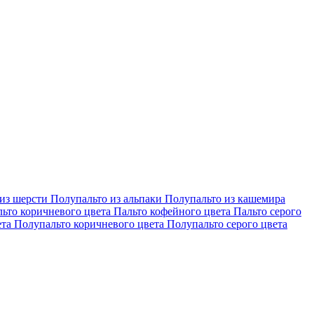
из шерсти
Полупальто из альпаки
Полупальто из кашемира
льто коричневого цвета
Пальто кофейного цвета
Пальто серого
ета
Полупальто коричневого цвета
Полупальто серого цвета