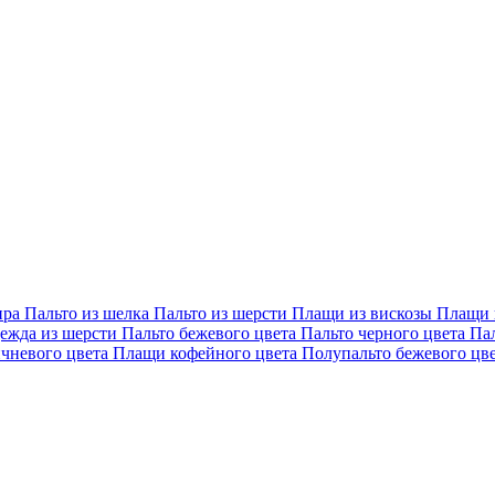
ира
Пальто из шелка
Пальто из шерсти
Плащи из вискозы
Плащи 
дежда из шерсти
Пальто бежевого цвета
Пальто черного цвета
Па
чневого цвета
Плащи кофейного цвета
Полупальто бежевого цв