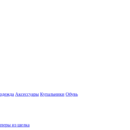
 одежда
Аксесcуары
Купальники
Обувь
перы из шелка