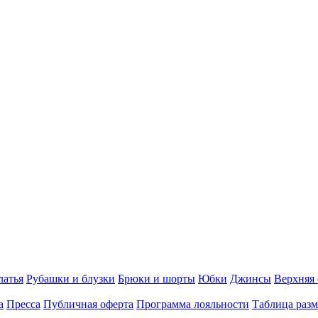
латья
Рубашки и блузки
Брюки и шорты
Юбки
Джинсы
Верхняя
а
Пресса
Публичная оферта
Программа лояльности
Таблица разм