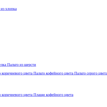
из хлопка
елка
Пальто из шерсти
о коричневого цвета
Пальто кофейного цвета
Пальто серого цвет
 коричневого цвета
Плащи кофейного цвета