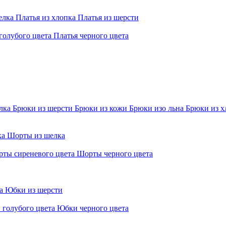
елка
Платья из хлопка
Платья из шерсти
голубого цвета
Платья черного цвета
елка
Брюки из шерсти
Брюки из кожи
Брюки изо льна
Брюки из х
ка
Шорты из шелка
ты сиреневого цвета
Шорты черного цвета
ра
Юбки из шерсти
 голубого цвета
Юбки черного цвета