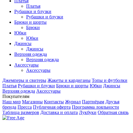
Платья
Платья
Рубашки и блузки
Рубашки и блузки
Брюки и шорты
Брюки
Юбки
Юбки
Джинсы
Джинсы
Верхняя одежда
Верхняя одежда
Аксесcуары
Аксесcуары
Джемперы и свитеры
Жакеты и кардиганы
Топы и футболки
Платья
Рубашки и блузки
Брюки и шорты
Юбки
Джинсы
Верхняя одежда
Аксесcуары
Покупателям
Наш мир
Магазины
Контакты
Журнал
Партнёрам
Друзья
бренда
Пресса
Публичная оферта
Программа лояльности
Таблица размеров
Доставка и оплата
Лукбуки
Обратная связь