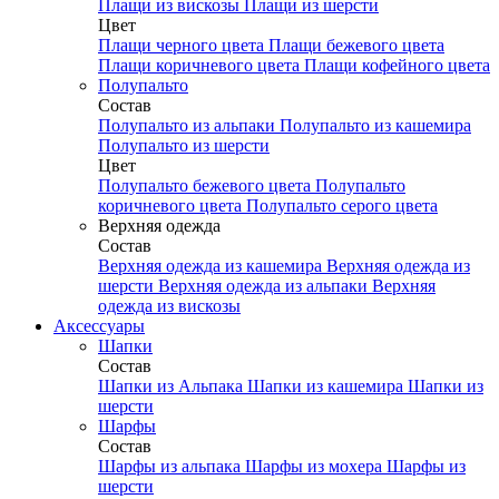
Плащи из вискозы
Плащи из шерсти
Цвет
Плащи черного цвета
Плащи бежевого цвета
Плащи коричневого цвета
Плащи кофейного цвета
Полупальто
Состав
Полупальто из альпаки
Полупальто из кашемира
Полупальто из шерсти
Цвет
Полупальто бежевого цвета
Полупальто
коричневого цвета
Полупальто серого цвета
Верхняя одежда
Состав
Верхняя одежда из кашемира
Верхняя одежда из
шерсти
Верхняя одежда из альпаки
Верхняя
одежда из вискозы
Аксесcуары
Шапки
Состав
Шапки из Альпака
Шапки из кашемира
Шапки из
шерсти
Шарфы
Состав
Шарфы из альпака
Шарфы из мохера
Шарфы из
шерсти