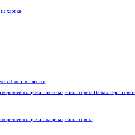
из хлопка
елка
Пальто из шерсти
о коричневого цвета
Пальто кофейного цвета
Пальто серого цвет
 коричневого цвета
Плащи кофейного цвета