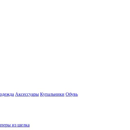
 одежда
Аксесcуары
Купальники
Обувь
перы из шелка