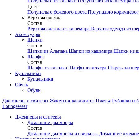
Полупальто из альпаки
Полупальто из кашемира
По
Цвет
Полупальто бежевого цвета
Полупальто коричневог
Верхняя одежда
Состав
Верхняя одежда из кашемира
Верхняя одежда из ш
Аксесcуары
Шапки
Состав
Шапки из Альпака
Шапки из кашемира
Шапки из ш
Шарфы
Состав
Шарфы из альпака
Шарфы из мохера
Шарфы из шер
Купальники
Купальники
Обувь
Обувь
Джемперы и свитеры
Жакеты и кардиганы
Платья
Рубашки и б
Loungewear
Джемперы и свитеры
Домашние джемперы
Состав
Домашние джемперы из вискозы
Домашние джемпе