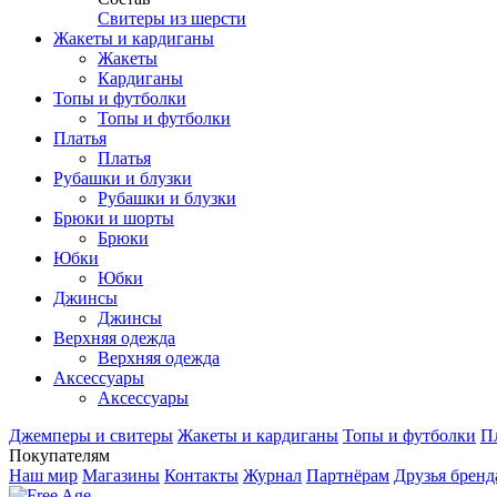
Свитеры из шерсти
Жакеты и кардиганы
Жакеты
Кардиганы
Топы и футболки
Топы и футболки
Платья
Платья
Рубашки и блузки
Рубашки и блузки
Брюки и шорты
Брюки
Юбки
Юбки
Джинсы
Джинсы
Верхняя одежда
Верхняя одежда
Аксесcуары
Аксесcуары
Джемперы и свитеры
Жакеты и кардиганы
Топы и футболки
П
Покупателям
Наш мир
Магазины
Контакты
Журнал
Партнёрам
Друзья бренд