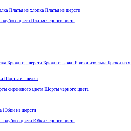
елка
Платья из хлопка
Платья из шерсти
голубого цвета
Платья черного цвета
елка
Брюки из шерсти
Брюки из кожи
Брюки изо льна
Брюки из х
ка
Шорты из шелка
ты сиреневого цвета
Шорты черного цвета
ра
Юбки из шерсти
 голубого цвета
Юбки черного цвета