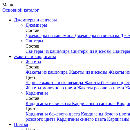
Меню
Основной каталог
Джемперы и свитеры
Джемперы
Состав
Джемперы из кашемира
Джемперы из вискозы
Джем
Свитеры
Состав
Свитеры из кашемира
Свитеры из вискозы
Свитеры
Жакеты и кардиганы
Жакеты
Состав
Жакеты из кашемира
Жакеты из вискозы
Жакеты из
Цвет
Черные жакеты из кашемира
Жакеты бежевого цве
Жакеты молочного цвета
Жакеты розового цвета
Жа
Кардиганы
Состав
Кардиганы из вискозы
Кардиганы из ангоры
Карди
Цвет
Кардиганы бежевого цвета
Кардиганы белого цвет
розового цвета
Кардиганы синего цвета
Кардиганы 
Платья
Платья