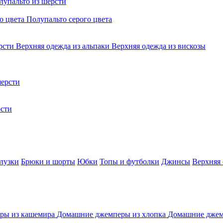
лупальто из шерсти
о цвета
Полупальто серого цвета
ерсти
Верхняя одежда из альпаки
Верхняя одежда из вискозы
ерсти
сти
лузки
Брюки и шорты
Юбки
Топы и футболки
Джинсы
Верхняя
ры из кашемира
Домашние джемперы из хлопка
Домашние джем