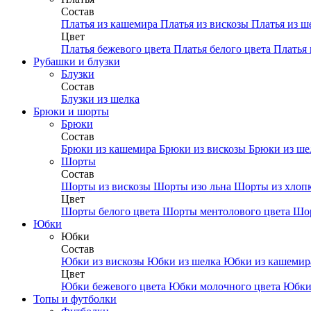
Состав
Платья из кашемира
Платья из вискозы
Платья из ш
Цвет
Платья бежевого цвета
Платья белого цвета
Платья 
Рубашки и блузки
Блузки
Состав
Блузки из шелка
Брюки и шорты
Брюки
Состав
Брюки из кашемира
Брюки из вискозы
Брюки из ш
Шорты
Состав
Шорты из вискозы
Шорты изо льна
Шорты из хлоп
Цвет
Шорты белого цвета
Шорты ментолового цвета
Шор
Юбки
Юбки
Состав
Юбки из вискозы
Юбки из шелка
Юбки из кашеми
Цвет
Юбки бежевого цвета
Юбки молочного цвета
Юбки
Топы и футболки