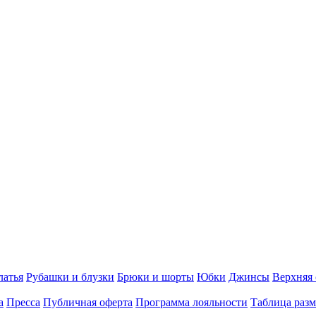
латья
Рубашки и блузки
Брюки и шорты
Юбки
Джинсы
Верхняя
а
Пресса
Публичная оферта
Программа лояльности
Таблица разм