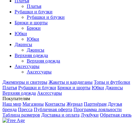
Платья
Платья
Рубашки и блузки
Рубашки и блузки
Брюки и шорты
Брюки
Юбки
Юбки
Джинсы
Джинсы
Верхняя одежда
Верхняя одежда
Аксесcуары
Аксесcуары
Джемперы и свитеры
Жакеты и кардиганы
Топы и футболки
Платья
Рубашки и блузки
Брюки и шорты
Юбки
Джинсы
Верхняя одежда
Аксесcуары
Покупателям
Наш мир
Магазины
Контакты
Журнал
Партнёрам
Друзья
бренда
Пресса
Публичная оферта
Программа лояльности
Таблица размеров
Доставка и оплата
Лукбуки
Обратная связь