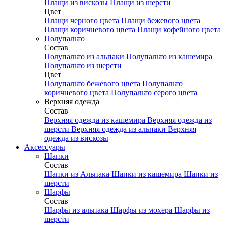
Плащи из вискозы
Плащи из шерсти
Цвет
Плащи черного цвета
Плащи бежевого цвета
Плащи коричневого цвета
Плащи кофейного цвета
Полупальто
Состав
Полупальто из альпаки
Полупальто из кашемира
Полупальто из шерсти
Цвет
Полупальто бежевого цвета
Полупальто
коричневого цвета
Полупальто серого цвета
Верхняя одежда
Состав
Верхняя одежда из кашемира
Верхняя одежда из
шерсти
Верхняя одежда из альпаки
Верхняя
одежда из вискозы
Аксесcуары
Шапки
Состав
Шапки из Альпака
Шапки из кашемира
Шапки из
шерсти
Шарфы
Состав
Шарфы из альпака
Шарфы из мохера
Шарфы из
шерсти