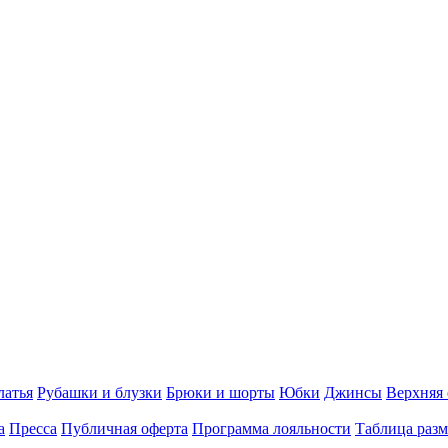
латья
Рубашки и блузки
Брюки и шорты
Юбки
Джинсы
Верхняя
а
Пресса
Публичная оферта
Программа лояльности
Таблица разм