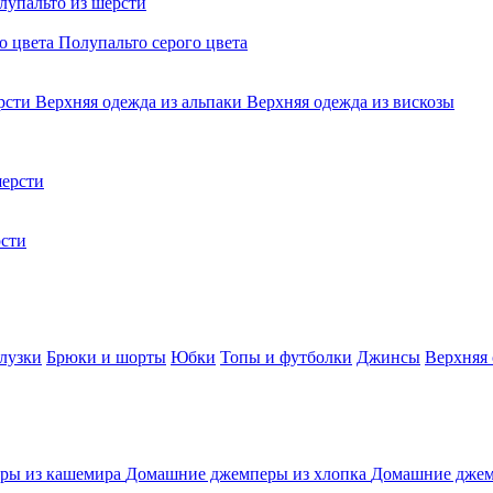
лупальто из шерсти
о цвета
Полупальто серого цвета
ерсти
Верхняя одежда из альпаки
Верхняя одежда из вискозы
ерсти
сти
лузки
Брюки и шорты
Юбки
Топы и футболки
Джинсы
Верхняя
ры из кашемира
Домашние джемперы из хлопка
Домашние джем