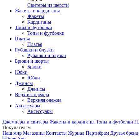
Свитеры из шерсти
Жакеты и кардиганы
Жакеты
Кардиганы
Топы и футболки
Топы и футболки
Платья
Платья
Рубашки и блузки
Рубашки и блузки
Брюки и шорты
Брюки
Юбки
Юбки
Джинсы
Джинсы
Верхняя одежда
Верхняя одежда
Аксесcуары
Аксесcуары
Джемперы и свитеры
Жакеты и кардиганы
Топы и футболки
П
Покупателям
Наш мир
Магазины
Контакты
Журнал
Партнёрам
Друзья бренд