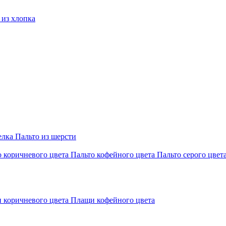
из хлопка
елка
Пальто из шерсти
о коричневого цвета
Пальто кофейного цвета
Пальто серого цвет
 коричневого цвета
Плащи кофейного цвета