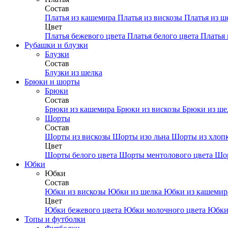
Состав
Платья из кашемира
Платья из вискозы
Платья из ш
Цвет
Платья бежевого цвета
Платья белого цвета
Платья 
Рубашки и блузки
Блузки
Состав
Блузки из шелка
Брюки и шорты
Брюки
Состав
Брюки из кашемира
Брюки из вискозы
Брюки из ш
Шорты
Состав
Шорты из вискозы
Шорты изо льна
Шорты из хлоп
Цвет
Шорты белого цвета
Шорты ментолового цвета
Шор
Юбки
Юбки
Состав
Юбки из вискозы
Юбки из шелка
Юбки из кашеми
Цвет
Юбки бежевого цвета
Юбки молочного цвета
Юбки
Топы и футболки