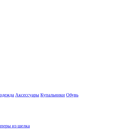
 одежда
Аксесcуары
Купальники
Обувь
перы из шелка