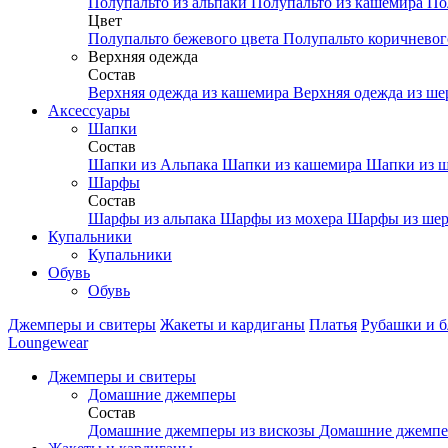
Полупальто из альпаки
Полупальто из кашемира
По
Цвет
Полупальто бежевого цвета
Полупальто коричневог
Верхняя одежда
Состав
Верхняя одежда из кашемира
Верхняя одежда из ш
Аксесcуары
Шапки
Состав
Шапки из Альпака
Шапки из кашемира
Шапки из ш
Шарфы
Состав
Шарфы из альпака
Шарфы из мохера
Шарфы из шер
Купальники
Купальники
Обувь
Обувь
Джемперы и свитеры
Жакеты и кардиганы
Платья
Рубашки и б
Loungewear
Джемперы и свитеры
Домашние джемперы
Состав
Домашние джемперы из вискозы
Домашние джемпе