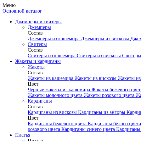
Меню
Основной каталог
Джемперы и свитеры
Джемперы
Состав
Джемперы из кашемира
Джемперы из вискозы
Джем
Свитеры
Состав
Свитеры из кашемира
Свитеры из вискозы
Свитеры
Жакеты и кардиганы
Жакеты
Состав
Жакеты из кашемира
Жакеты из вискозы
Жакеты из
Цвет
Черные жакеты из кашемира
Жакеты бежевого цве
Жакеты молочного цвета
Жакеты розового цвета
Жа
Кардиганы
Состав
Кардиганы из вискозы
Кардиганы из ангоры
Карди
Цвет
Кардиганы бежевого цвета
Кардиганы белого цвет
розового цвета
Кардиганы синего цвета
Кардиганы 
Платья
Платья