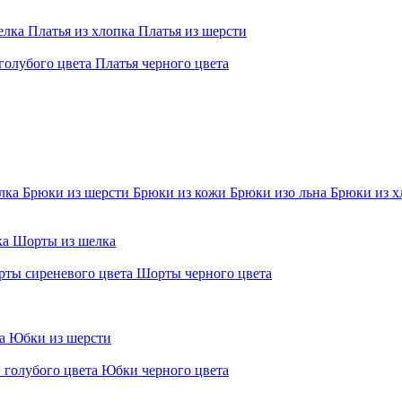
елка
Платья из хлопка
Платья из шерсти
голубого цвета
Платья черного цвета
елка
Брюки из шерсти
Брюки из кожи
Брюки изо льна
Брюки из х
ка
Шорты из шелка
ты сиреневого цвета
Шорты черного цвета
ра
Юбки из шерсти
 голубого цвета
Юбки черного цвета