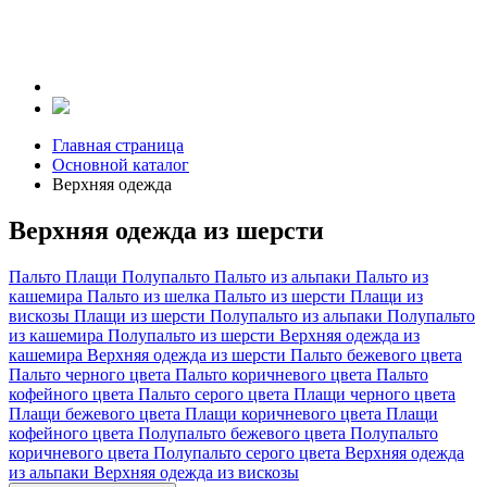
Главная страница
Основной каталог
Верхняя одежда
Верхняя одежда из шерсти
Пальто
Плащи
Полупальто
Пальто из альпаки
Пальто из
кашемира
Пальто из шелка
Пальто из шерсти
Плащи из
вискозы
Плащи из шерсти
Полупальто из альпаки
Полупальто
из кашемира
Полупальто из шерсти
Верхняя одежда из
кашемира
Верхняя одежда из шерсти
Пальто бежевого цвета
Пальто черного цвета
Пальто коричневого цвета
Пальто
кофейного цвета
Пальто серого цвета
Плащи черного цвета
Плащи бежевого цвета
Плащи коричневого цвета
Плащи
кофейного цвета
Полупальто бежевого цвета
Полупальто
коричневого цвета
Полупальто серого цвета
Верхняя одежда
из альпаки
Верхняя одежда из вискозы