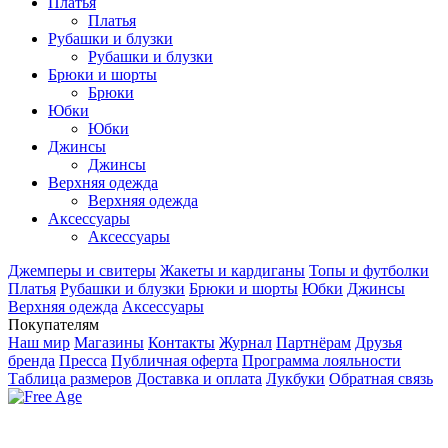
Платья
Платья
Рубашки и блузки
Рубашки и блузки
Брюки и шорты
Брюки
Юбки
Юбки
Джинсы
Джинсы
Верхняя одежда
Верхняя одежда
Аксесcуары
Аксесcуары
Джемперы и свитеры
Жакеты и кардиганы
Топы и футболки
Платья
Рубашки и блузки
Брюки и шорты
Юбки
Джинсы
Верхняя одежда
Аксесcуары
Покупателям
Наш мир
Магазины
Контакты
Журнал
Партнёрам
Друзья
бренда
Пресса
Публичная оферта
Программа лояльности
Таблица размеров
Доставка и оплата
Лукбуки
Обратная связь