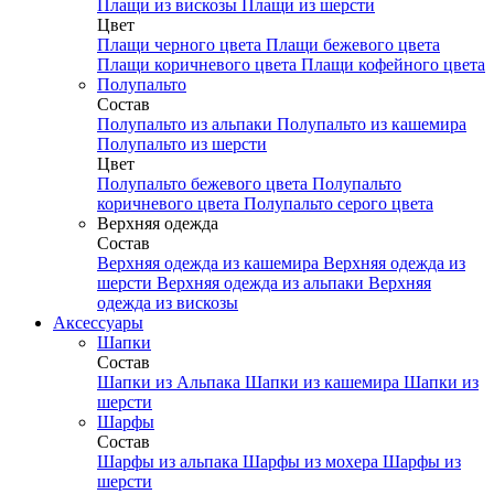
Плащи из вискозы
Плащи из шерсти
Цвет
Плащи черного цвета
Плащи бежевого цвета
Плащи коричневого цвета
Плащи кофейного цвета
Полупальто
Состав
Полупальто из альпаки
Полупальто из кашемира
Полупальто из шерсти
Цвет
Полупальто бежевого цвета
Полупальто
коричневого цвета
Полупальто серого цвета
Верхняя одежда
Состав
Верхняя одежда из кашемира
Верхняя одежда из
шерсти
Верхняя одежда из альпаки
Верхняя
одежда из вискозы
Аксесcуары
Шапки
Состав
Шапки из Альпака
Шапки из кашемира
Шапки из
шерсти
Шарфы
Состав
Шарфы из альпака
Шарфы из мохера
Шарфы из
шерсти