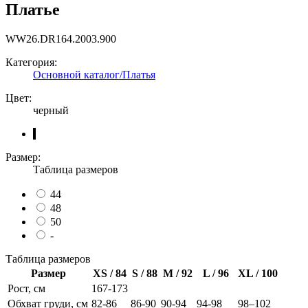
Платье
WW26.DR164.2003.900
Категория:
Основной каталог/Платья
Цвет:
черный
Размер:
Таблица размеров
44
48
50
-
Таблица размеров
Размер
XS / 84
S / 88
M / 92
L / 96
XL / 100
Рост, см
167-173
Обхват груди, см
82-86
86-90
90-94
94-98
98–102