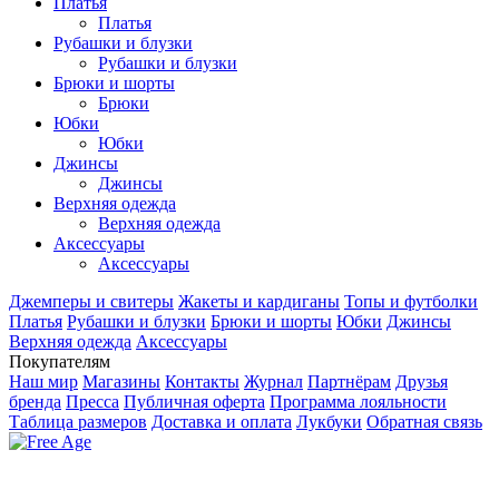
Платья
Платья
Рубашки и блузки
Рубашки и блузки
Брюки и шорты
Брюки
Юбки
Юбки
Джинсы
Джинсы
Верхняя одежда
Верхняя одежда
Аксесcуары
Аксесcуары
Джемперы и свитеры
Жакеты и кардиганы
Топы и футболки
Платья
Рубашки и блузки
Брюки и шорты
Юбки
Джинсы
Верхняя одежда
Аксесcуары
Покупателям
Наш мир
Магазины
Контакты
Журнал
Партнёрам
Друзья
бренда
Пресса
Публичная оферта
Программа лояльности
Таблица размеров
Доставка и оплата
Лукбуки
Обратная связь