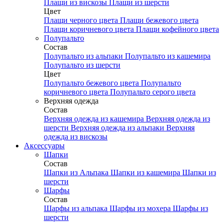
Плащи из вискозы
Плащи из шерсти
Цвет
Плащи черного цвета
Плащи бежевого цвета
Плащи коричневого цвета
Плащи кофейного цвета
Полупальто
Состав
Полупальто из альпаки
Полупальто из кашемира
Полупальто из шерсти
Цвет
Полупальто бежевого цвета
Полупальто
коричневого цвета
Полупальто серого цвета
Верхняя одежда
Состав
Верхняя одежда из кашемира
Верхняя одежда из
шерсти
Верхняя одежда из альпаки
Верхняя
одежда из вискозы
Аксесcуары
Шапки
Состав
Шапки из Альпака
Шапки из кашемира
Шапки из
шерсти
Шарфы
Состав
Шарфы из альпака
Шарфы из мохера
Шарфы из
шерсти