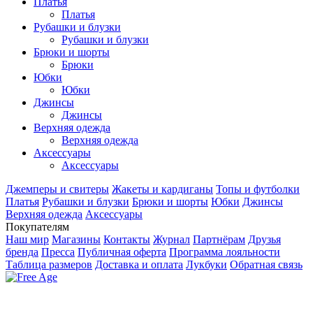
Платья
Платья
Рубашки и блузки
Рубашки и блузки
Брюки и шорты
Брюки
Юбки
Юбки
Джинсы
Джинсы
Верхняя одежда
Верхняя одежда
Аксесcуары
Аксесcуары
Джемперы и свитеры
Жакеты и кардиганы
Топы и футболки
Платья
Рубашки и блузки
Брюки и шорты
Юбки
Джинсы
Верхняя одежда
Аксесcуары
Покупателям
Наш мир
Магазины
Контакты
Журнал
Партнёрам
Друзья
бренда
Пресса
Публичная оферта
Программа лояльности
Таблица размеров
Доставка и оплата
Лукбуки
Обратная связь