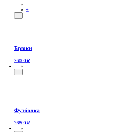
+
Брюки
36000 ₽
Футболка
36800 ₽