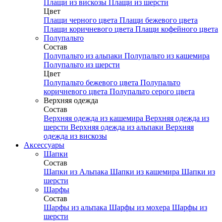
Плащи из вискозы
Плащи из шерсти
Цвет
Плащи черного цвета
Плащи бежевого цвета
Плащи коричневого цвета
Плащи кофейного цвета
Полупальто
Состав
Полупальто из альпаки
Полупальто из кашемира
Полупальто из шерсти
Цвет
Полупальто бежевого цвета
Полупальто
коричневого цвета
Полупальто серого цвета
Верхняя одежда
Состав
Верхняя одежда из кашемира
Верхняя одежда из
шерсти
Верхняя одежда из альпаки
Верхняя
одежда из вискозы
Аксесcуары
Шапки
Состав
Шапки из Альпака
Шапки из кашемира
Шапки из
шерсти
Шарфы
Состав
Шарфы из альпака
Шарфы из мохера
Шарфы из
шерсти