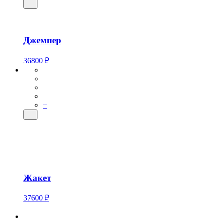
Джемпер
36800 ₽
+
Жакет
37600 ₽