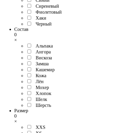
Синий
Сиреневый
Фиолетовый
Хаки
Черный
Состав
0
×
Альпака
Ангора
Вискоза
Замша
Кашемир
Кожа
Лён
Мохер
Хлопок
Шелк
Шерсть
Размер
0
×
XXS