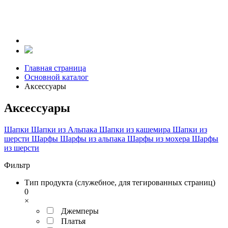
Главная страница
Основной каталог
Аксесcуары
Аксесcуары
Шапки
Шапки из Альпака
Шапки из кашемира
Шапки из
шерсти
Шарфы
Шарфы из альпака
Шарфы из мохера
Шарфы
из шерсти
Фильтр
Тип продукта (служебное, для тегированных страниц)
0
×
Джемперы
Платья