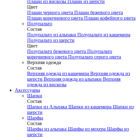
Плащи из вискозы
Плащи из шерсти
Цвет
Плащи черного цвета
Плащи бежевого цвета
Плащи коричневого цвета
Плащи кофейного цвета
Полупальто
Состав
Полупальто из альпаки
Полупальто из кашемира
Полупальто из шерсти
Цвет
Полупальто бежевого цвета
Полупальто
коричневого цвета
Полупальто серого цвета
Верхняя одежда
Состав
Верхняя одежда из кашемира
Верхняя одежда из
шерсти
Верхняя одежда из альпаки
Верхняя
одежда из вискозы
Аксесcуары
Шапки
Состав
Шапки из Альпака
Шапки из кашемира
Шапки из
шерсти
Шарфы
Состав
Шарфы из альпака
Шарфы из мохера
Шарфы из
шерсти