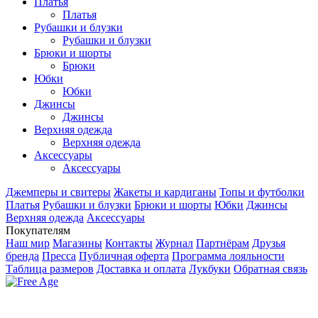
Платья
Платья
Рубашки и блузки
Рубашки и блузки
Брюки и шорты
Брюки
Юбки
Юбки
Джинсы
Джинсы
Верхняя одежда
Верхняя одежда
Аксесcуары
Аксесcуары
Джемперы и свитеры
Жакеты и кардиганы
Топы и футболки
Платья
Рубашки и блузки
Брюки и шорты
Юбки
Джинсы
Верхняя одежда
Аксесcуары
Покупателям
Наш мир
Магазины
Контакты
Журнал
Партнёрам
Друзья
бренда
Пресса
Публичная оферта
Программа лояльности
Таблица размеров
Доставка и оплата
Лукбуки
Обратная связь