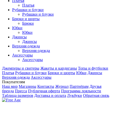
Платья
Платья
Рубашки и блузки
Рубашки и блузки
Брюки и шорты
Брюки
Юбки
Юбки
Джинсы
Джинсы
Верхняя одежда
Верхняя одежда
Аксесcуары
Аксесcуары
Джемперы и свитеры
Жакеты и кардиганы
Топы и футболки
Платья
Рубашки и блузки
Брюки и шорты
Юбки
Джинсы
Верхняя одежда
Аксесcуары
Покупателям
Наш мир
Магазины
Контакты
Журнал
Партнёрам
Друзья
бренда
Пресса
Публичная оферта
Программа лояльности
Таблица размеров
Доставка и оплата
Лукбуки
Обратная связь