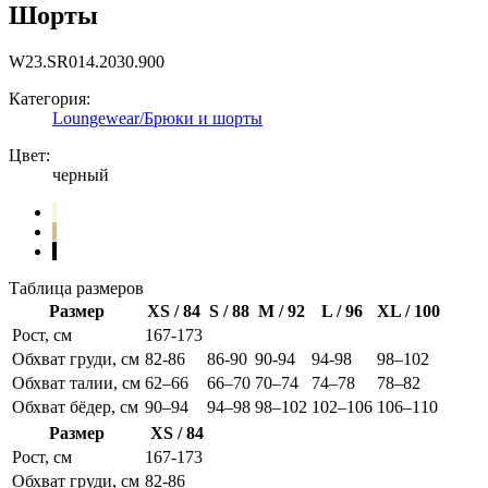
Шорты
W23.SR014.2030.900
Категория:
Loungewear/Брюки и шорты
Цвет:
черный
Таблица размеров
Размер
XS / 84
S / 88
M / 92
L / 96
XL / 100
Рост, см
167-173
Обхват груди, см
82-86
86-90
90-94
94-98
98–102
Обхват талии, см
62–66
66–70
70–74
74–78
78–82
Обхват бёдер, см
90–94
94–98
98–102
102–106
106–110
Размер
XS / 84
Рост, см
167-173
Обхват груди, см
82-86