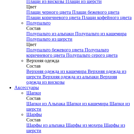
Плащи из вискозы
Плащи из шерсти
Цвет
Плащи черного цвета
Плащи бежевого цвета
Плащи коричневого цвета
Плащи кофейного цвета
Полупальто
Состав
Полупальто из альпаки
Полупальто из кашемира
Полупальто из шерсти
Цвет
Полупальто бежевого цвета
Полупальто
коричневого цвета
Полупальто серого цвета
Верхняя одежда
Состав
Верхняя одежда из кашемира
Верхняя одежда из
шерсти
Верхняя одежда из альпаки
Верхняя
одежда из вискозы
Аксесcуары
Шапки
Состав
Шапки из Альпака
Шапки из кашемира
Шапки из
шерсти
Шарфы
Состав
Шарфы из альпака
Шарфы из мохера
Шарфы из
шерсти