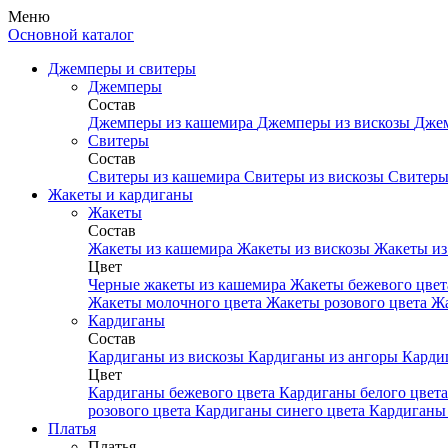
Меню
Основной каталог
Джемперы и свитеры
Джемперы
Состав
Джемперы из кашемира
Джемперы из вискозы
Джем
Свитеры
Состав
Свитеры из кашемира
Свитеры из вискозы
Свитеры
Жакеты и кардиганы
Жакеты
Состав
Жакеты из кашемира
Жакеты из вискозы
Жакеты из
Цвет
Черные жакеты из кашемира
Жакеты бежевого цве
Жакеты молочного цвета
Жакеты розового цвета
Жа
Кардиганы
Состав
Кардиганы из вискозы
Кардиганы из ангоры
Карди
Цвет
Кардиганы бежевого цвета
Кардиганы белого цвет
розового цвета
Кардиганы синего цвета
Кардиганы 
Платья
Платья