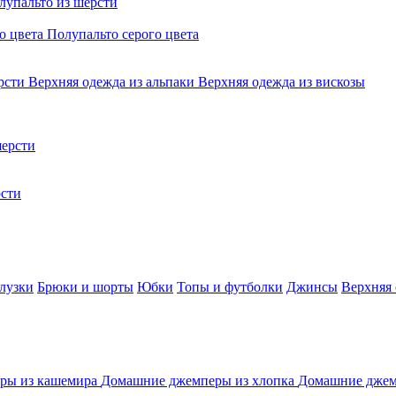
лупальто из шерсти
о цвета
Полупальто серого цвета
ерсти
Верхняя одежда из альпаки
Верхняя одежда из вискозы
ерсти
сти
лузки
Брюки и шорты
Юбки
Топы и футболки
Джинсы
Верхняя
ры из кашемира
Домашние джемперы из хлопка
Домашние джем