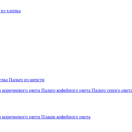
из хлопка
елка
Пальто из шерсти
о коричневого цвета
Пальто кофейного цвета
Пальто серого цвет
 коричневого цвета
Плащи кофейного цвета