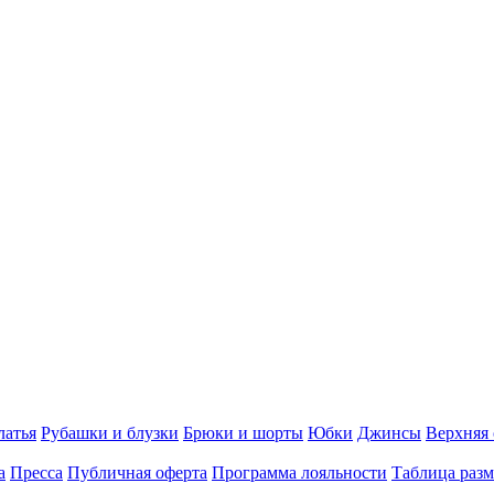
латья
Рубашки и блузки
Брюки и шорты
Юбки
Джинсы
Верхняя
а
Пресса
Публичная оферта
Программа лояльности
Таблица разм