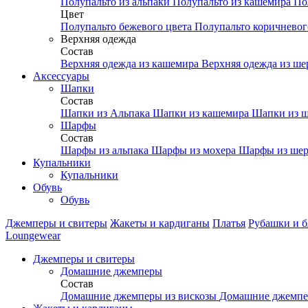
Полупальто из альпаки
Полупальто из кашемира
По
Цвет
Полупальто бежевого цвета
Полупальто коричневог
Верхняя одежда
Состав
Верхняя одежда из кашемира
Верхняя одежда из ш
Аксесcуары
Шапки
Состав
Шапки из Альпака
Шапки из кашемира
Шапки из ш
Шарфы
Состав
Шарфы из альпака
Шарфы из мохера
Шарфы из шер
Купальники
Купальники
Обувь
Обувь
Джемперы и свитеры
Жакеты и кардиганы
Платья
Рубашки и б
Loungewear
Джемперы и свитеры
Домашние джемперы
Состав
Домашние джемперы из вискозы
Домашние джемпе