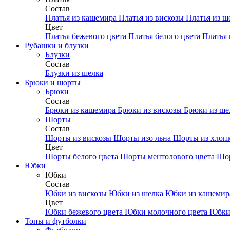
Состав
Платья из кашемира
Платья из вискозы
Платья из ш
Цвет
Платья бежевого цвета
Платья белого цвета
Платья 
Рубашки и блузки
Блузки
Состав
Блузки из шелка
Брюки и шорты
Брюки
Состав
Брюки из кашемира
Брюки из вискозы
Брюки из ш
Шорты
Состав
Шорты из вискозы
Шорты изо льна
Шорты из хлоп
Цвет
Шорты белого цвета
Шорты ментолового цвета
Шор
Юбки
Юбки
Состав
Юбки из вискозы
Юбки из шелка
Юбки из кашеми
Цвет
Юбки бежевого цвета
Юбки молочного цвета
Юбки
Топы и футболки