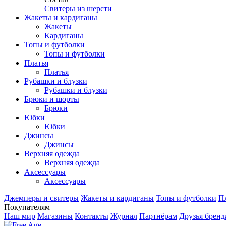
Свитеры из шерсти
Жакеты и кардиганы
Жакеты
Кардиганы
Топы и футболки
Топы и футболки
Платья
Платья
Рубашки и блузки
Рубашки и блузки
Брюки и шорты
Брюки
Юбки
Юбки
Джинсы
Джинсы
Верхняя одежда
Верхняя одежда
Аксесcуары
Аксесcуары
Джемперы и свитеры
Жакеты и кардиганы
Топы и футболки
П
Покупателям
Наш мир
Магазины
Контакты
Журнал
Партнёрам
Друзья бренд