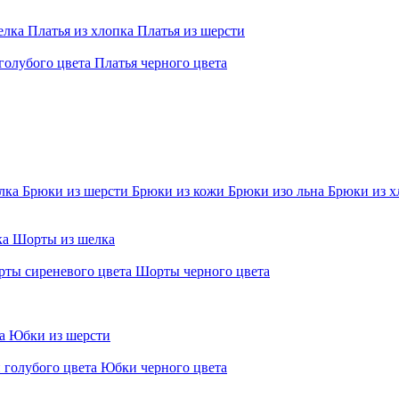
елка
Платья из хлопка
Платья из шерсти
голубого цвета
Платья черного цвета
елка
Брюки из шерсти
Брюки из кожи
Брюки изо льна
Брюки из х
ка
Шорты из шелка
ты сиреневого цвета
Шорты черного цвета
ра
Юбки из шерсти
 голубого цвета
Юбки черного цвета