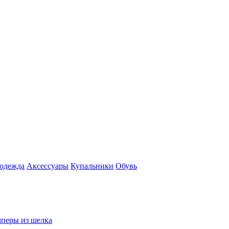
 одежда
Аксесcуары
Купальники
Обувь
перы из шелка