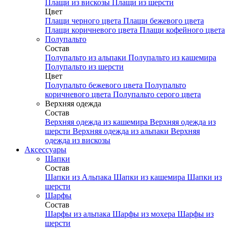
Плащи из вискозы
Плащи из шерсти
Цвет
Плащи черного цвета
Плащи бежевого цвета
Плащи коричневого цвета
Плащи кофейного цвета
Полупальто
Состав
Полупальто из альпаки
Полупальто из кашемира
Полупальто из шерсти
Цвет
Полупальто бежевого цвета
Полупальто
коричневого цвета
Полупальто серого цвета
Верхняя одежда
Состав
Верхняя одежда из кашемира
Верхняя одежда из
шерсти
Верхняя одежда из альпаки
Верхняя
одежда из вискозы
Аксесcуары
Шапки
Состав
Шапки из Альпака
Шапки из кашемира
Шапки из
шерсти
Шарфы
Состав
Шарфы из альпака
Шарфы из мохера
Шарфы из
шерсти