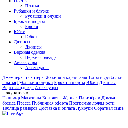
Платья
Платья
Рубашки и блузки
Рубашки и блузки
Брюки и шорты
Брюки
Юбки
Юбки
Джинсы
Джинсы
Верхняя одежда
Верхняя одежда
Аксесcуары
Аксесcуары
Джемперы и свитеры
Жакеты и кардиганы
Топы и футболки
Платья
Рубашки и блузки
Брюки и шорты
Юбки
Джинсы
Верхняя одежда
Аксесcуары
Покупателям
Наш мир
Магазины
Контакты
Журнал
Партнёрам
Друзья
бренда
Пресса
Публичная оферта
Программа лояльности
Таблица размеров
Доставка и оплата
Лукбуки
Обратная связь