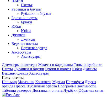
Платья
Платья
Рубашки и блузки
Рубашки и блузки
Брюки и шорты
Брюки
Юбки
Юбки
Джинсы
Джинсы
Верхняя одежда
Верхняя одежда
Аксесcуары
Аксесcуары
Джемперы и свитеры
Жакеты и кардиганы
Топы и футболки
Платья
Рубашки и блузки
Брюки и шорты
Юбки
Джинсы
Верхняя одежда
Аксесcуары
Покупателям
Наш мир
Магазины
Контакты
Журнал
Партнёрам
Друзья
бренда
Пресса
Публичная оферта
Программа лояльности
Таблица размеров
Доставка и оплата
Лукбуки
Обратная связь