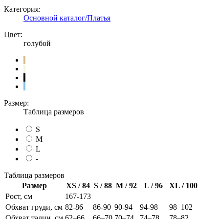
Категория:
Основной каталог/Платья
Цвет:
голубой
Размер:
Таблица размеров
S
M
L
-
Таблица размеров
Размер
XS / 84
S / 88
M / 92
L / 96
XL / 100
Рост, см
167-173
Обхват груди, см
82-86
86-90
90-94
94-98
98–102
Обхват талии, см
62–66
66–70
70–74
74–78
78–82