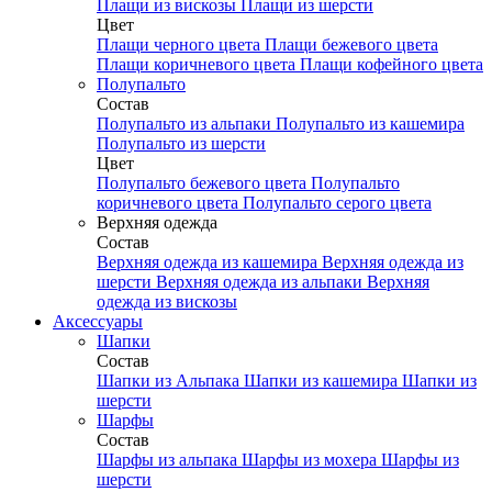
Плащи из вискозы
Плащи из шерсти
Цвет
Плащи черного цвета
Плащи бежевого цвета
Плащи коричневого цвета
Плащи кофейного цвета
Полупальто
Состав
Полупальто из альпаки
Полупальто из кашемира
Полупальто из шерсти
Цвет
Полупальто бежевого цвета
Полупальто
коричневого цвета
Полупальто серого цвета
Верхняя одежда
Состав
Верхняя одежда из кашемира
Верхняя одежда из
шерсти
Верхняя одежда из альпаки
Верхняя
одежда из вискозы
Аксесcуары
Шапки
Состав
Шапки из Альпака
Шапки из кашемира
Шапки из
шерсти
Шарфы
Состав
Шарфы из альпака
Шарфы из мохера
Шарфы из
шерсти