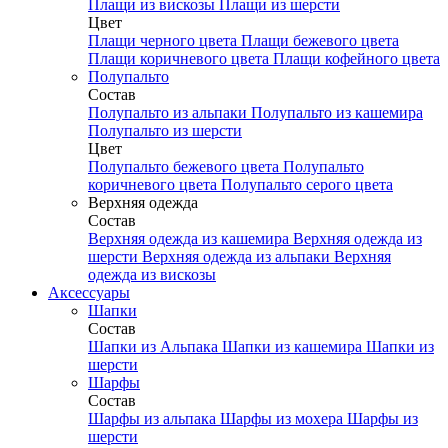
Плащи из вискозы
Плащи из шерсти
Цвет
Плащи черного цвета
Плащи бежевого цвета
Плащи коричневого цвета
Плащи кофейного цвета
Полупальто
Состав
Полупальто из альпаки
Полупальто из кашемира
Полупальто из шерсти
Цвет
Полупальто бежевого цвета
Полупальто
коричневого цвета
Полупальто серого цвета
Верхняя одежда
Состав
Верхняя одежда из кашемира
Верхняя одежда из
шерсти
Верхняя одежда из альпаки
Верхняя
одежда из вискозы
Аксесcуары
Шапки
Состав
Шапки из Альпака
Шапки из кашемира
Шапки из
шерсти
Шарфы
Состав
Шарфы из альпака
Шарфы из мохера
Шарфы из
шерсти