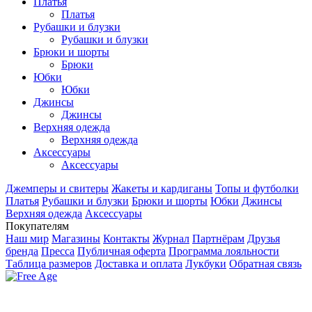
Платья
Платья
Рубашки и блузки
Рубашки и блузки
Брюки и шорты
Брюки
Юбки
Юбки
Джинсы
Джинсы
Верхняя одежда
Верхняя одежда
Аксесcуары
Аксесcуары
Джемперы и свитеры
Жакеты и кардиганы
Топы и футболки
Платья
Рубашки и блузки
Брюки и шорты
Юбки
Джинсы
Верхняя одежда
Аксесcуары
Покупателям
Наш мир
Магазины
Контакты
Журнал
Партнёрам
Друзья
бренда
Пресса
Публичная оферта
Программа лояльности
Таблица размеров
Доставка и оплата
Лукбуки
Обратная связь