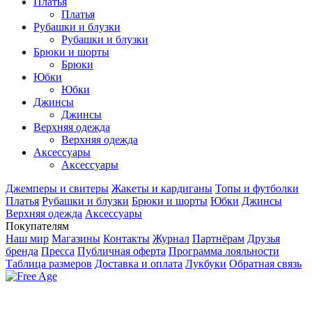
Платья
Платья
Рубашки и блузки
Рубашки и блузки
Брюки и шорты
Брюки
Юбки
Юбки
Джинсы
Джинсы
Верхняя одежда
Верхняя одежда
Аксесcуары
Аксесcуары
Джемперы и свитеры
Жакеты и кардиганы
Топы и футболки
Платья
Рубашки и блузки
Брюки и шорты
Юбки
Джинсы
Верхняя одежда
Аксесcуары
Покупателям
Наш мир
Магазины
Контакты
Журнал
Партнёрам
Друзья
бренда
Пресса
Публичная оферта
Программа лояльности
Таблица размеров
Доставка и оплата
Лукбуки
Обратная связь