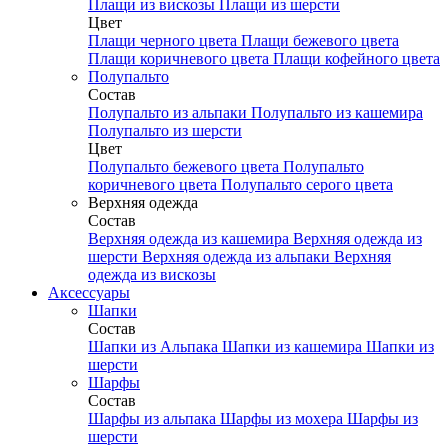
Плащи из вискозы
Плащи из шерсти
Цвет
Плащи черного цвета
Плащи бежевого цвета
Плащи коричневого цвета
Плащи кофейного цвета
Полупальто
Состав
Полупальто из альпаки
Полупальто из кашемира
Полупальто из шерсти
Цвет
Полупальто бежевого цвета
Полупальто
коричневого цвета
Полупальто серого цвета
Верхняя одежда
Состав
Верхняя одежда из кашемира
Верхняя одежда из
шерсти
Верхняя одежда из альпаки
Верхняя
одежда из вискозы
Аксесcуары
Шапки
Состав
Шапки из Альпака
Шапки из кашемира
Шапки из
шерсти
Шарфы
Состав
Шарфы из альпака
Шарфы из мохера
Шарфы из
шерсти