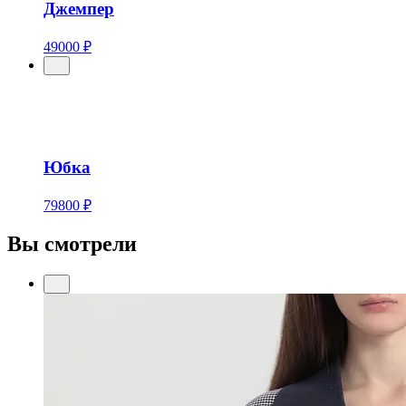
Джемпер
49000 ₽
Юбка
79800 ₽
Вы смотрели