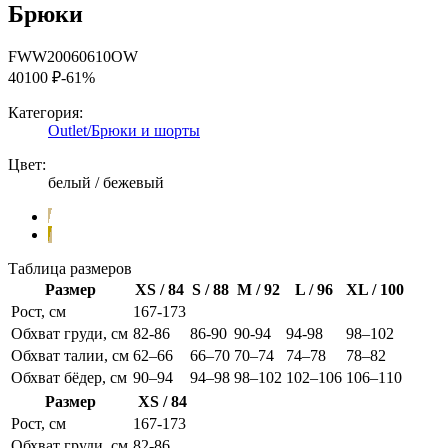
Брюки
FWW20060610OW
40100 ₽
-61%
Категория:
Outlet/Брюки и шорты
Цвет:
белый / бежевый
Таблица размеров
Размер
XS / 84
S / 88
M / 92
L / 96
XL / 100
Рост, см
167-173
Обхват груди, см
82-86
86-90
90-94
94-98
98–102
Обхват талии, см
62–66
66–70
70–74
74–78
78–82
Обхват бёдер, см
90–94
94–98
98–102
102–106
106–110
Размер
XS / 84
Рост, см
167-173
Обхват груди, см
82-86