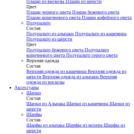
Плащи из вискозы
Плащи из шерсти
Цвет
Плащи черного цвета
Плащи бежевого цвета
Плащи коричневого цвета
Плащи кофейного цвета
Полупальто
Состав
Полупальто из альпаки
Полупальто из кашемира
Полупальто из шерсти
Цвет
Полупальто бежевого цвета
Полупальто
коричневого цвета
Полупальто серого цвета
Верхняя одежда
Состав
Верхняя одежда из кашемира
Верхняя одежда из
шерсти
Верхняя одежда из альпаки
Верхняя
одежда из вискозы
Аксесcуары
Шапки
Состав
Шапки из Альпака
Шапки из кашемира
Шапки из
шерсти
Шарфы
Состав
Шарфы из альпака
Шарфы из мохера
Шарфы из
шерсти