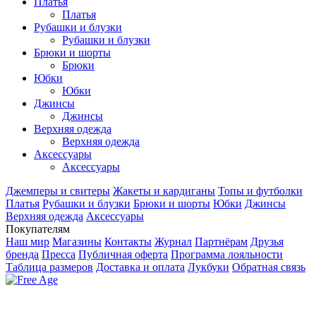
Платья
Платья
Рубашки и блузки
Рубашки и блузки
Брюки и шорты
Брюки
Юбки
Юбки
Джинсы
Джинсы
Верхняя одежда
Верхняя одежда
Аксесcуары
Аксесcуары
Джемперы и свитеры
Жакеты и кардиганы
Топы и футболки
Платья
Рубашки и блузки
Брюки и шорты
Юбки
Джинсы
Верхняя одежда
Аксесcуары
Покупателям
Наш мир
Магазины
Контакты
Журнал
Партнёрам
Друзья
бренда
Пресса
Публичная оферта
Программа лояльности
Таблица размеров
Доставка и оплата
Лукбуки
Обратная связь