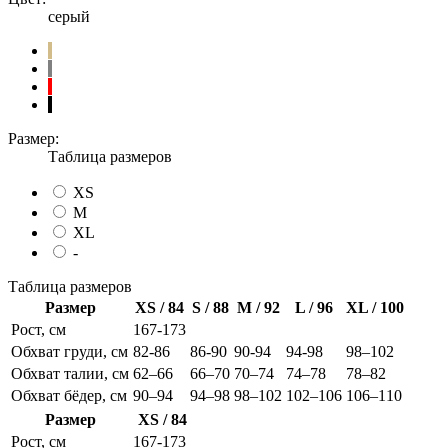
серый
Размер:
Таблица размеров
XS
M
XL
-
Таблица размеров
Размер
XS / 84
S / 88
M / 92
L / 96
XL / 100
Рост, см
167-173
Обхват груди, см
82-86
86-90
90-94
94-98
98–102
Обхват талии, см
62–66
66–70
70–74
74–78
78–82
Обхват бёдер, см
90–94
94–98
98–102
102–106
106–110
Размер
XS / 84
Рост, см
167-173