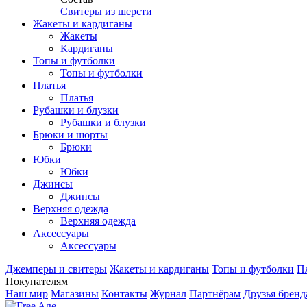
Свитеры из шерсти
Жакеты и кардиганы
Жакеты
Кардиганы
Топы и футболки
Топы и футболки
Платья
Платья
Рубашки и блузки
Рубашки и блузки
Брюки и шорты
Брюки
Юбки
Юбки
Джинсы
Джинсы
Верхняя одежда
Верхняя одежда
Аксесcуары
Аксесcуары
Джемперы и свитеры
Жакеты и кардиганы
Топы и футболки
П
Покупателям
Наш мир
Магазины
Контакты
Журнал
Партнёрам
Друзья бренд