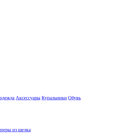
 одежда
Аксесcуары
Купальники
Обувь
перы из шелка