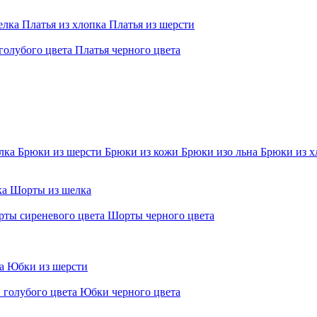
елка
Платья из хлопка
Платья из шерсти
голубого цвета
Платья черного цвета
елка
Брюки из шерсти
Брюки из кожи
Брюки изо льна
Брюки из х
ка
Шорты из шелка
ты сиреневого цвета
Шорты черного цвета
ра
Юбки из шерсти
 голубого цвета
Юбки черного цвета