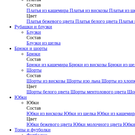
Состав
Платья из кашемира
Платья из вискозы
Платья из ш
Цвет
Платья бежевого цвета
Платья белого цвета
Платья 
Рубашки и блузки
Блузки
Состав
Блузки из шелка
Брюки и шорты
Брюки
Состав
Брюки из кашемира
Брюки из вискозы
Брюки из ш
Шорты
Состав
Шорты из вискозы
Шорты изо льна
Шорты из хлоп
Цвет
Шорты белого цвета
Шорты ментолового цвета
Шор
Юбки
Юбки
Состав
Юбки из вискозы
Юбки из шелка
Юбки из кашеми
Цвет
Юбки бежевого цвета
Юбки молочного цвета
Юбки
Топы и футболки