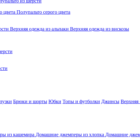
лупальто из шерсти
о цвета
Полупальто серого цвета
ерсти
Верхняя одежда из альпаки
Верхняя одежда из вискозы
ерсти
сти
лузки
Брюки и шорты
Юбки
Топы и футболки
Джинсы
Верхняя
ры из кашемира
Домашние джемперы из хлопка
Домашние джем