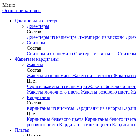
Меню
Основной каталог
Джемперы и свитеры
Джемперы
Состав
Джемперы из кашемира
Джемперы из вискозы
Джем
Свитеры
Состав
Свитеры из кашемира
Свитеры из вискозы
Свитеры
Жакеты и кардиганы
Жакеты
Состав
Жакеты из кашемира
Жакеты из вискозы
Жакеты из
Цвет
Черные жакеты из кашемира
Жакеты бежевого цве
Жакеты молочного цвета
Жакеты розового цвета
Жа
Кардиганы
Состав
Кардиганы из вискозы
Кардиганы из ангоры
Карди
Цвет
Кардиганы бежевого цвета
Кардиганы белого цвет
розового цвета
Кардиганы синего цвета
Кардиганы 
Платья
Платья