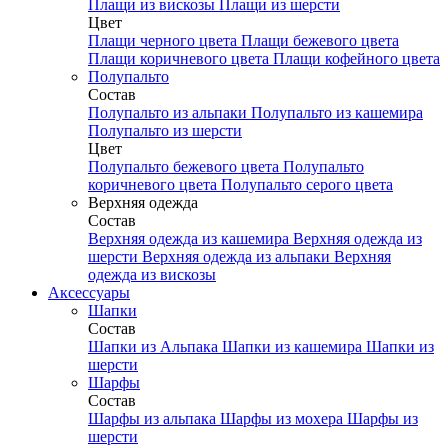
Плащи из вискозы
Плащи из шерсти
Цвет
Плащи черного цвета
Плащи бежевого цвета
Плащи коричневого цвета
Плащи кофейного цвета
Полупальто
Состав
Полупальто из альпаки
Полупальто из кашемира
Полупальто из шерсти
Цвет
Полупальто бежевого цвета
Полупальто
коричневого цвета
Полупальто серого цвета
Верхняя одежда
Состав
Верхняя одежда из кашемира
Верхняя одежда из
шерсти
Верхняя одежда из альпаки
Верхняя
одежда из вискозы
Аксесcуары
Шапки
Состав
Шапки из Альпака
Шапки из кашемира
Шапки из
шерсти
Шарфы
Состав
Шарфы из альпака
Шарфы из мохера
Шарфы из
шерсти