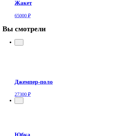
Жакет
65000 ₽
Вы смотрели
Джемпер-поло
27300 ₽
Юбка