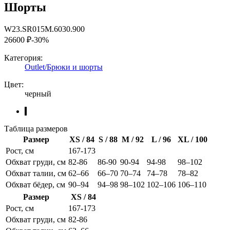
Шорты
W23.SR015M.6030.900
26600 ₽
-30%
Категория:
Outlet/Брюки и шорты
Цвет:
черный
Таблица размеров
Размер
XS / 84
S / 88
M / 92
L / 96
XL / 100
Рост, см
167-173
Обхват груди, см
82-86
86-90
90-94
94-98
98–102
Обхват талии, см
62–66
66–70
70–74
74–78
78–82
Обхват бёдер, см
90–94
94–98
98–102
102–106
106–110
Размер
XS / 84
Рост, см
167-173
Обхват груди, см
82-86