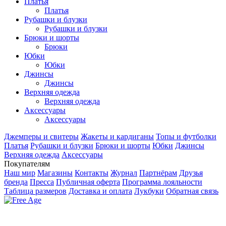
Платья
Платья
Рубашки и блузки
Рубашки и блузки
Брюки и шорты
Брюки
Юбки
Юбки
Джинсы
Джинсы
Верхняя одежда
Верхняя одежда
Аксесcуары
Аксесcуары
Джемперы и свитеры
Жакеты и кардиганы
Топы и футболки
Платья
Рубашки и блузки
Брюки и шорты
Юбки
Джинсы
Верхняя одежда
Аксесcуары
Покупателям
Наш мир
Магазины
Контакты
Журнал
Партнёрам
Друзья
бренда
Пресса
Публичная оферта
Программа лояльности
Таблица размеров
Доставка и оплата
Лукбуки
Обратная связь