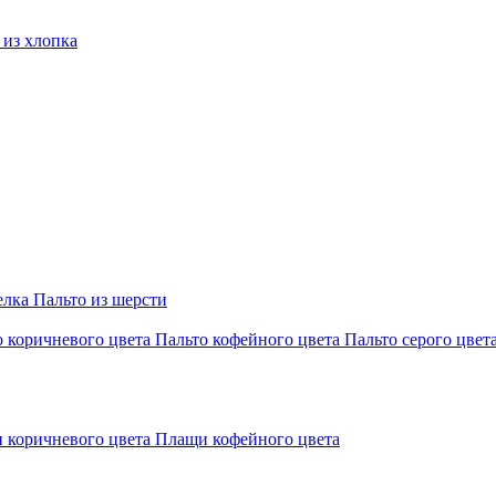
из хлопка
елка
Пальто из шерсти
о коричневого цвета
Пальто кофейного цвета
Пальто серого цвет
 коричневого цвета
Плащи кофейного цвета