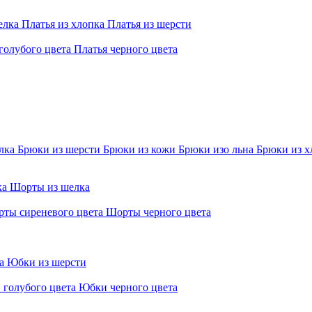
елка
Платья из хлопка
Платья из шерсти
голубого цвета
Платья черного цвета
елка
Брюки из шерсти
Брюки из кожи
Брюки изо льна
Брюки из х
ка
Шорты из шелка
ты сиреневого цвета
Шорты черного цвета
ра
Юбки из шерсти
 голубого цвета
Юбки черного цвета