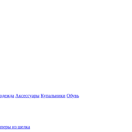
 одежда
Аксесcуары
Купальники
Обувь
перы из шелка