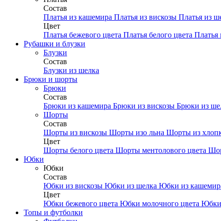
Состав
Платья из кашемира
Платья из вискозы
Платья из ш
Цвет
Платья бежевого цвета
Платья белого цвета
Платья 
Рубашки и блузки
Блузки
Состав
Блузки из шелка
Брюки и шорты
Брюки
Состав
Брюки из кашемира
Брюки из вискозы
Брюки из ш
Шорты
Состав
Шорты из вискозы
Шорты изо льна
Шорты из хлоп
Цвет
Шорты белого цвета
Шорты ментолового цвета
Шор
Юбки
Юбки
Состав
Юбки из вискозы
Юбки из шелка
Юбки из кашеми
Цвет
Юбки бежевого цвета
Юбки молочного цвета
Юбки
Топы и футболки