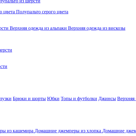
лупальто из шерсти
о цвета
Полупальто серого цвета
ерсти
Верхняя одежда из альпаки
Верхняя одежда из вискозы
ерсти
сти
лузки
Брюки и шорты
Юбки
Топы и футболки
Джинсы
Верхняя
ры из кашемира
Домашние джемперы из хлопка
Домашние джем