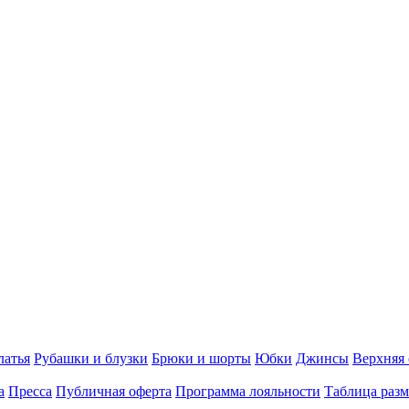
латья
Рубашки и блузки
Брюки и шорты
Юбки
Джинсы
Верхняя
а
Пресса
Публичная оферта
Программа лояльности
Таблица разм