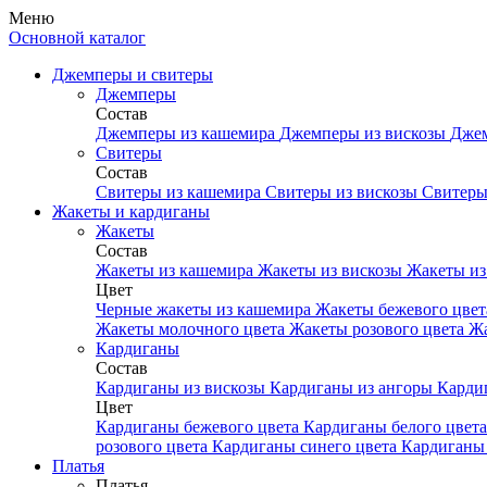
Меню
Основной каталог
Джемперы и свитеры
Джемперы
Состав
Джемперы из кашемира
Джемперы из вискозы
Джем
Свитеры
Состав
Свитеры из кашемира
Свитеры из вискозы
Свитеры
Жакеты и кардиганы
Жакеты
Состав
Жакеты из кашемира
Жакеты из вискозы
Жакеты из
Цвет
Черные жакеты из кашемира
Жакеты бежевого цве
Жакеты молочного цвета
Жакеты розового цвета
Жа
Кардиганы
Состав
Кардиганы из вискозы
Кардиганы из ангоры
Карди
Цвет
Кардиганы бежевого цвета
Кардиганы белого цвет
розового цвета
Кардиганы синего цвета
Кардиганы 
Платья
Платья