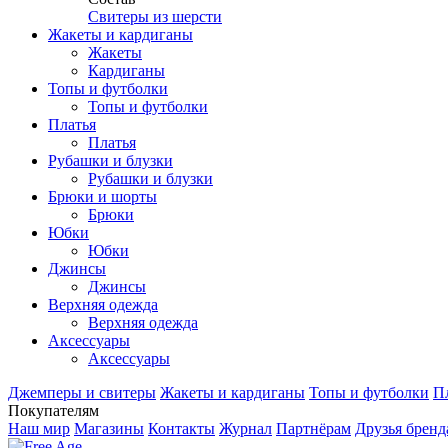
Свитеры из шерсти
Жакеты и кардиганы
Жакеты
Кардиганы
Топы и футболки
Топы и футболки
Платья
Платья
Рубашки и блузки
Рубашки и блузки
Брюки и шорты
Брюки
Юбки
Юбки
Джинсы
Джинсы
Верхняя одежда
Верхняя одежда
Аксесcуары
Аксесcуары
Джемперы и свитеры
Жакеты и кардиганы
Топы и футболки
П
Покупателям
Наш мир
Магазины
Контакты
Журнал
Партнёрам
Друзья бренд