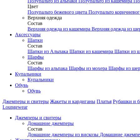
Полупальто из альпаки
Полупальто из кашемира
По
Цвет
Полупальто бежевого цвета
Полупальто коричневог
Верхняя одежда
Состав
Верхняя одежда из кашемира
Верхняя одежда из ш
Аксесcуары
Шапки
Состав
Шапки из Альпака
Шапки из кашемира
Шапки из ш
Шарфы
Состав
Шарфы из альпака
Шарфы из мохера
Шарфы из шер
Купальники
Купальники
Обувь
Обувь
Джемперы и свитеры
Жакеты и кардиганы
Платья
Рубашки и б
Loungewear
Джемперы и свитеры
Домашние джемперы
Состав
Домашние джемперы из вискозы
Домашние джемпе