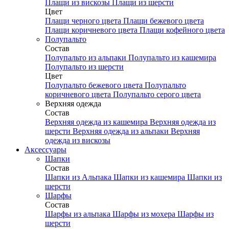
Плащи из вискозы
Плащи из шерсти
Цвет
Плащи черного цвета
Плащи бежевого цвета
Плащи коричневого цвета
Плащи кофейного цвета
Полупальто
Состав
Полупальто из альпаки
Полупальто из кашемира
Полупальто из шерсти
Цвет
Полупальто бежевого цвета
Полупальто
коричневого цвета
Полупальто серого цвета
Верхняя одежда
Состав
Верхняя одежда из кашемира
Верхняя одежда из
шерсти
Верхняя одежда из альпаки
Верхняя
одежда из вискозы
Аксесcуары
Шапки
Состав
Шапки из Альпака
Шапки из кашемира
Шапки из
шерсти
Шарфы
Состав
Шарфы из альпака
Шарфы из мохера
Шарфы из
шерсти