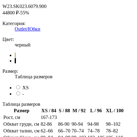
W23.SK023.6079.900
44800 ₽
-55%
Категория:
Outlet/Юбки
Цвет:
черный
Размер:
Таблица размеров
XS
-
Таблица размеров
Размер
XS / 84
S / 88
M / 92
L / 96
XL / 100
Рост, см
167-173
Обхват груди, см
82-86
86-90
90-94
94-98
98–102
Обхват талии, см
62–66
66–70
70–74
74–78
78–82