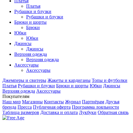
Платья
Платья
Рубашки и блузки
Рубашки и блузки
Брюки и шорты
Брюки
Юбки
Юбки
Джинсы
Джинсы
Верхняя одежда
Верхняя одежда
Аксесcуары
Аксесcуары
Джемперы и свитеры
Жакеты и кардиганы
Топы и футболки
Платья
Рубашки и блузки
Брюки и шорты
Юбки
Джинсы
Верхняя одежда
Аксесcуары
Покупателям
Наш мир
Магазины
Контакты
Журнал
Партнёрам
Друзья
бренда
Пресса
Публичная оферта
Программа лояльности
Таблица размеров
Доставка и оплата
Лукбуки
Обратная связь