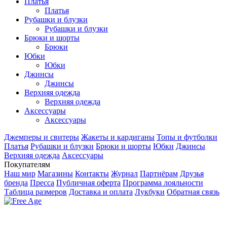
Платья
Платья
Рубашки и блузки
Рубашки и блузки
Брюки и шорты
Брюки
Юбки
Юбки
Джинсы
Джинсы
Верхняя одежда
Верхняя одежда
Аксесcуары
Аксесcуары
Джемперы и свитеры
Жакеты и кардиганы
Топы и футболки
Платья
Рубашки и блузки
Брюки и шорты
Юбки
Джинсы
Верхняя одежда
Аксесcуары
Покупателям
Наш мир
Магазины
Контакты
Журнал
Партнёрам
Друзья
бренда
Пресса
Публичная оферта
Программа лояльности
Таблица размеров
Доставка и оплата
Лукбуки
Обратная связь