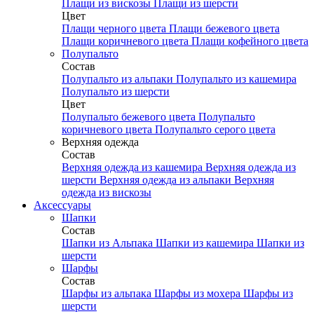
Плащи из вискозы
Плащи из шерсти
Цвет
Плащи черного цвета
Плащи бежевого цвета
Плащи коричневого цвета
Плащи кофейного цвета
Полупальто
Состав
Полупальто из альпаки
Полупальто из кашемира
Полупальто из шерсти
Цвет
Полупальто бежевого цвета
Полупальто
коричневого цвета
Полупальто серого цвета
Верхняя одежда
Состав
Верхняя одежда из кашемира
Верхняя одежда из
шерсти
Верхняя одежда из альпаки
Верхняя
одежда из вискозы
Аксесcуары
Шапки
Состав
Шапки из Альпака
Шапки из кашемира
Шапки из
шерсти
Шарфы
Состав
Шарфы из альпака
Шарфы из мохера
Шарфы из
шерсти