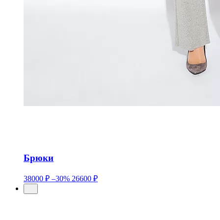
Брюки
38000 ₽
–30%
26600 ₽