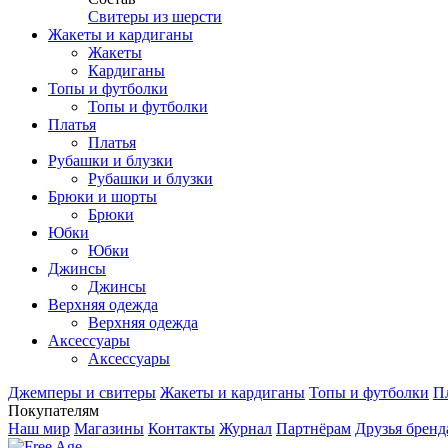
Свитеры из шерсти
Жакеты и кардиганы
Жакеты
Кардиганы
Топы и футболки
Топы и футболки
Платья
Платья
Рубашки и блузки
Рубашки и блузки
Брюки и шорты
Брюки
Юбки
Юбки
Джинсы
Джинсы
Верхняя одежда
Верхняя одежда
Аксесcуары
Аксесcуары
Джемперы и свитеры
Жакеты и кардиганы
Топы и футболки
П
Покупателям
Наш мир
Магазины
Контакты
Журнал
Партнёрам
Друзья бренд