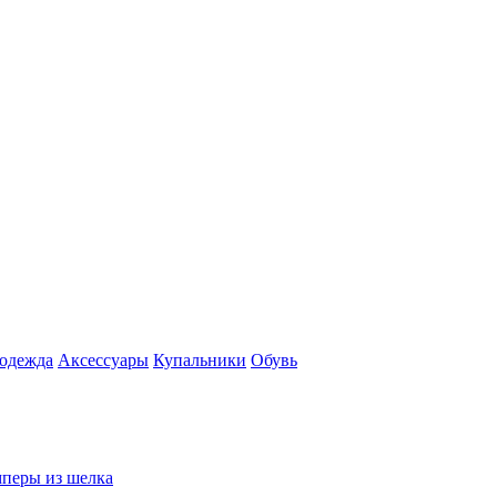
 одежда
Аксесcуары
Купальники
Обувь
перы из шелка