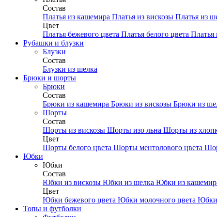
Состав
Платья из кашемира
Платья из вискозы
Платья из ш
Цвет
Платья бежевого цвета
Платья белого цвета
Платья 
Рубашки и блузки
Блузки
Состав
Блузки из шелка
Брюки и шорты
Брюки
Состав
Брюки из кашемира
Брюки из вискозы
Брюки из ш
Шорты
Состав
Шорты из вискозы
Шорты изо льна
Шорты из хлоп
Цвет
Шорты белого цвета
Шорты ментолового цвета
Шор
Юбки
Юбки
Состав
Юбки из вискозы
Юбки из шелка
Юбки из кашеми
Цвет
Юбки бежевого цвета
Юбки молочного цвета
Юбки
Топы и футболки