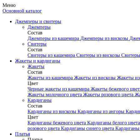
Меню
Основной каталог
Джемперы и свитеры
Джемперы
Состав
Джемперы из кашемира
Джемперы из вискозы
Джем
Свитеры
Состав
Свитеры из кашемира
Свитеры из вискозы
Свитеры
Жакеты и кардиганы
Жакеты
Состав
Жакеты из кашемира
Жакеты из вискозы
Жакеты из
Цвет
Черные жакеты из кашемира
Жакеты бежевого цве
Жакеты молочного цвета
Жакеты розового цвета
Жа
Кардиганы
Состав
Кардиганы из вискозы
Кардиганы из ангоры
Карди
Цвет
Кардиганы бежевого цвета
Кардиганы белого цвет
розового цвета
Кардиганы синего цвета
Кардиганы 
Платья
Платья