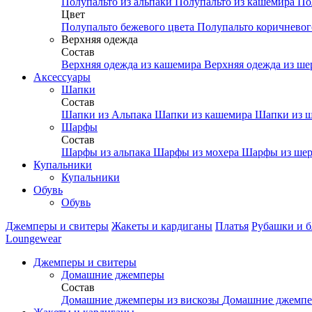
Полупальто из альпаки
Полупальто из кашемира
По
Цвет
Полупальто бежевого цвета
Полупальто коричневог
Верхняя одежда
Состав
Верхняя одежда из кашемира
Верхняя одежда из ш
Аксесcуары
Шапки
Состав
Шапки из Альпака
Шапки из кашемира
Шапки из ш
Шарфы
Состав
Шарфы из альпака
Шарфы из мохера
Шарфы из шер
Купальники
Купальники
Обувь
Обувь
Джемперы и свитеры
Жакеты и кардиганы
Платья
Рубашки и б
Loungewear
Джемперы и свитеры
Домашние джемперы
Состав
Домашние джемперы из вискозы
Домашние джемпе