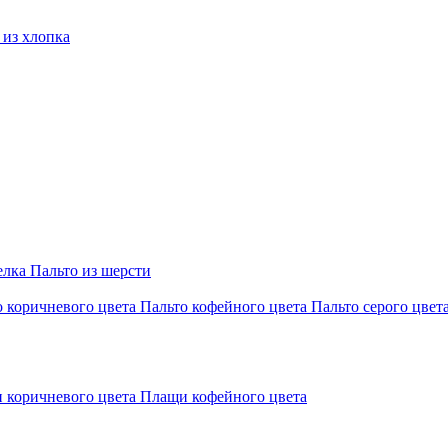
из хлопка
елка
Пальто из шерсти
о коричневого цвета
Пальто кофейного цвета
Пальто серого цвет
 коричневого цвета
Плащи кофейного цвета