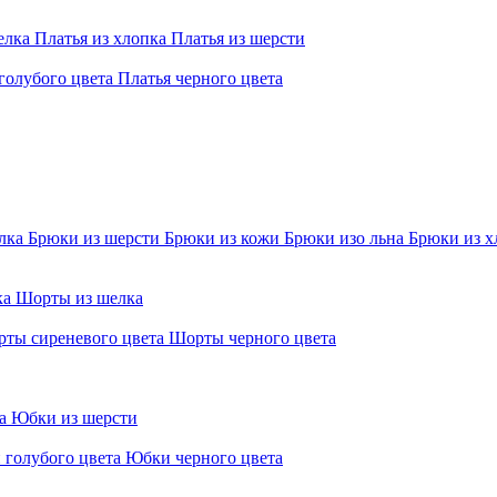
елка
Платья из хлопка
Платья из шерсти
голубого цвета
Платья черного цвета
елка
Брюки из шерсти
Брюки из кожи
Брюки изо льна
Брюки из х
ка
Шорты из шелка
ты сиреневого цвета
Шорты черного цвета
ра
Юбки из шерсти
 голубого цвета
Юбки черного цвета