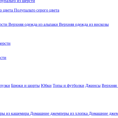
лупальто из шерсти
о цвета
Полупальто серого цвета
ерсти
Верхняя одежда из альпаки
Верхняя одежда из вискозы
ерсти
сти
лузки
Брюки и шорты
Юбки
Топы и футболки
Джинсы
Верхняя
ры из кашемира
Домашние джемперы из хлопка
Домашние джем