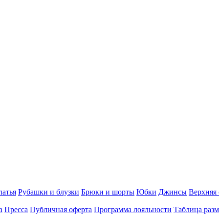
латья
Рубашки и блузки
Брюки и шорты
Юбки
Джинсы
Верхняя
а
Пресса
Публичная оферта
Программа лояльности
Таблица разм